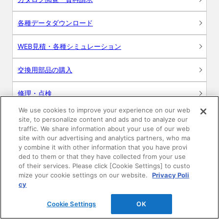
各種データダウンロード
WEB見積・各種シミュレーション
交換用部品の購入
修理・点検
We use cookies to improve your experience on our web
お問い合わせ
site, to personalize content and ads and to analyze our
traffic. We share information about your use of our web
ログイン
site with our advertising and analytics partners, who ma
y combine it with other information that you have provi
ded to them or that they have collected from your use
建築・設計関係者様向けサイト
of their services. Please click [Cookie Settings] to custo
mize your cookie settings on our website.
Privacy Poli
ユーザー登録サービス
cy
Cookie Settings
OK
WEB見積システム