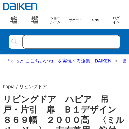
会社
製品
ショー
ログ
SNS
サポート
情報
情報
ルーム
イン
「ずっと ここちいいね」を実現する企業 DAIKEN
建
hapia / リビングドア
リビングドア ハピア 吊
戸・片引 扉 Ｂ１デザイン
８６９幅 ２０００高 〈ミル