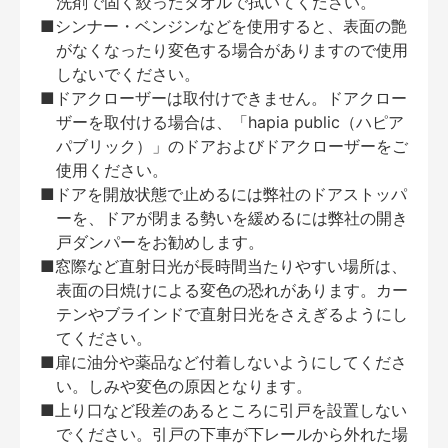
洗剤で固く絞ったタオルで拭いてください。
■シンナー・ベンジンなどを使用すると、表面の艶
がなくなったり変色する場合がありますので使用
しないでください。
■ドアクローザーは取付けできません。ドアクロー
ザーを取付ける場合は、「hapia public（ハピア
パブリック）」のドアおよびドアクローザーをご
使用ください。
■ドアを開放状態で止めるには弊社のドアストッパ
ーを、ドアが閉まる勢いを緩めるには弊社の開き
戸ダンパーをお勧めします。
■窓際など直射日光が長時間当たりやすい場所は、
表面の日焼けによる変色の恐れがあります。カー
テンやブラインドで直射日光をさえぎるようにし
てください。
■扉に油分や薬品など付着しないようにしてくださ
い。しみや変色の原因となります。
■上り口など段差のあるところに引戸を設置しない
でください。引戸の下車が下レールから外れた場