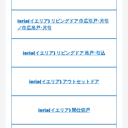
ieria(イエリア) リビングドア 巾広引戸･片引
／巾広吊戸･片引
ieria(イエリア) リビングドア 吊戸･引込
ieria(イエリア) アウトセットドア
ieria(イエリア) 間仕切戸