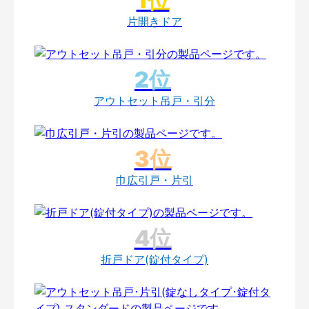
片開きドア
アウトセット吊戸・引分
巾広引戸・片引
折戸ドア(錠付タイプ)