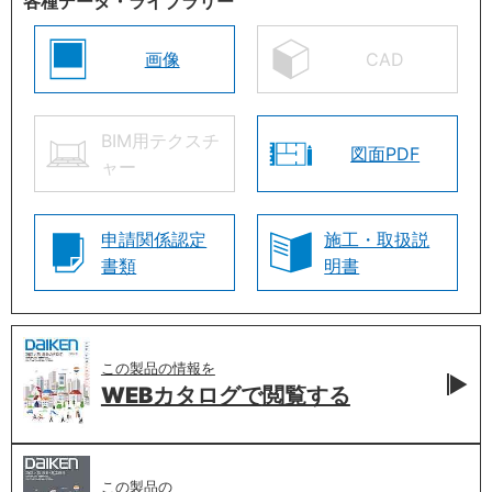
各種データ・ライブラリー
画像
CAD
BIM用テクスチ
図面PDF
ャー
申請関係認定
施工・取扱説
書類
明書
この製品の情報を
WEBカタログで
閲覧する
この製品の