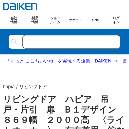
会社
製品
ショー
ログ
SNS
サポート
情報
情報
ルーム
イン
「ずっと ここちいいね」を実現する企業 DAIKEN
建
hapia / リビングドア
リビングドア ハピア 吊
戸・片引 扉 Ｂ１デザイン
８６９幅 ２０００高 〈ライ