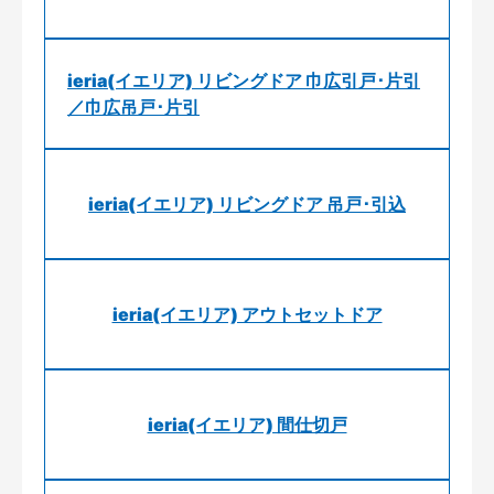
ieria(イエリア) リビングドア 巾広引戸･片引
／巾広吊戸･片引
ieria(イエリア) リビングドア 吊戸･引込
ieria(イエリア) アウトセットドア
ieria(イエリア) 間仕切戸