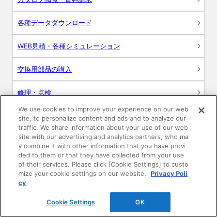
各種データダウンロード
WEB見積・各種シミュレーション
交換用部品の購入
修理・点検
We use cookies to improve your experience on our web
お問い合わせ
site, to personalize content and ads and to analyze our
traffic. We share information about your use of our web
ログイン
site with our advertising and analytics partners, who ma
y combine it with other information that you have provi
ded to them or that they have collected from your use
建築・設計関係者様向けサイト
of their services. Please click [Cookie Settings] to custo
mize your cookie settings on our website.
Privacy Poli
ユーザー登録サービス
cy
Cookie Settings
OK
WEB見積システム