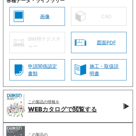
各種データ・ライブラリー
画像
CAD
BIM用テクスチ
図面PDF
ャー
申請関係認定
施工・取扱説
書類
明書
この製品の情報を
WEBカタログで
閲覧する
この製品の