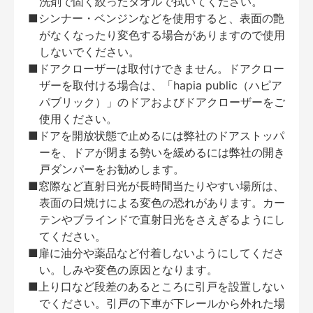
洗剤で固く絞ったタオルで拭いてください。
■シンナー・ベンジンなどを使用すると、表面の艶
がなくなったり変色する場合がありますので使用
しないでください。
■ドアクローザーは取付けできません。ドアクロー
ザーを取付ける場合は、「hapia public（ハピア
パブリック）」のドアおよびドアクローザーをご
使用ください。
■ドアを開放状態で止めるには弊社のドアストッパ
ーを、ドアが閉まる勢いを緩めるには弊社の開き
戸ダンパーをお勧めします。
■窓際など直射日光が長時間当たりやすい場所は、
表面の日焼けによる変色の恐れがあります。カー
テンやブラインドで直射日光をさえぎるようにし
てください。
■扉に油分や薬品など付着しないようにしてくださ
い。しみや変色の原因となります。
■上り口など段差のあるところに引戸を設置しない
でください。引戸の下車が下レールから外れた場