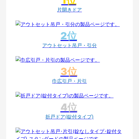
片開きドア
アウトセット吊戸・引分
巾広引戸・片引
折戸ドア(錠付タイプ)