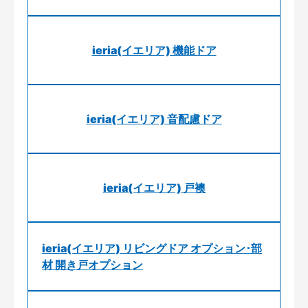
ieria(イエリア) 機能ドア
ieria(イエリア) 音配慮ドア
ieria(イエリア) 戸襖
ieria(イエリア) リビングドア オプション･部
材 開き戸オプション