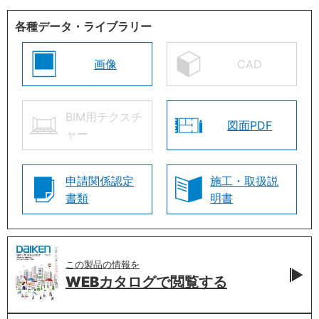
各種データ・ライブラリー
画像
CAD
BIM用テクスチ
図面PDF
ャー
申請関係認定
施工・取扱説
書類
明書
この製品の情報を
WEBカタログで
閲覧する