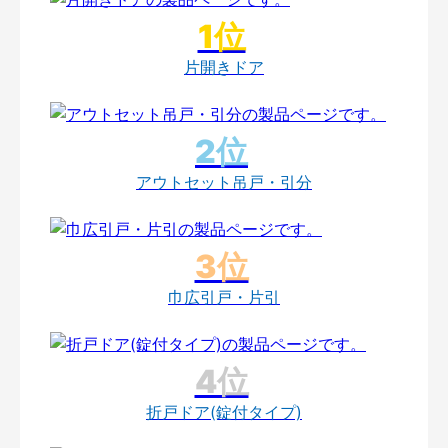
片開きドア
アウトセット吊戸・引分
巾広引戸・片引
折戸ドア(錠付タイプ)