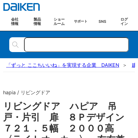
会社
製品
ショー
ログ
SNS
サポート
情報
情報
ルーム
イン
「ずっと ここちいいね」を実現する企業 DAIKEN
建
hapia / リビングドア
リビングドア ハピア 吊
戸・片引 扉 ８Ｐデザイン
７２１．５幅 ２０００高