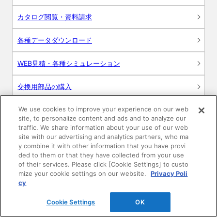
カタログ閲覧・資料請求
各種データダウンロード
WEB見積・各種シミュレーション
交換用部品の購入
We use cookies to improve your experience on our web
修理・点検
site, to personalize content and ads and to analyze our
traffic. We share information about your use of our web
お問い合わせ
site with our advertising and analytics partners, who ma
y combine it with other information that you have provi
ログイン
ded to them or that they have collected from your use
of their services. Please click [Cookie Settings] to custo
mize your cookie settings on our website.
Privacy Poli
建築・設計関係者様向けサイト
cy
ユーザー登録サービス
Cookie Settings
OK