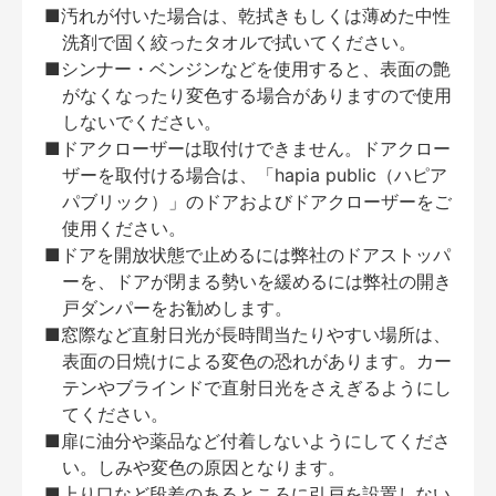
■汚れが付いた場合は、乾拭きもしくは薄めた中性
洗剤で固く絞ったタオルで拭いてください。
■シンナー・ベンジンなどを使用すると、表面の艶
がなくなったり変色する場合がありますので使用
しないでください。
■ドアクローザーは取付けできません。ドアクロー
ザーを取付ける場合は、「hapia public（ハピア
パブリック）」のドアおよびドアクローザーをご
使用ください。
■ドアを開放状態で止めるには弊社のドアストッパ
ーを、ドアが閉まる勢いを緩めるには弊社の開き
戸ダンパーをお勧めします。
■窓際など直射日光が長時間当たりやすい場所は、
表面の日焼けによる変色の恐れがあります。カー
テンやブラインドで直射日光をさえぎるようにし
てください。
■扉に油分や薬品など付着しないようにしてくださ
い。しみや変色の原因となります。
■上り口など段差のあるところに引戸を設置しない