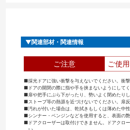
関連部材・関連情報
ご注意
ご使
■採光ドアに強い衝撃を与えないでください。衝
■ドアの開閉の際に指や手を挟まないようにして
■扉や把手にぶら下がったり、勢いよく閉めたり
■ストーブ等の熱源を近づけないでください。扉
■汚れが付いた場合は、乾拭きもしくは薄めた中
■シンナー・ベンジンなどを使用すると、表面の
■ドアクローザーは取付けできません。ドアクローザー
い。