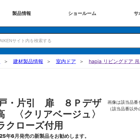
製品
情報
ショー
ルーム
サ
N
建材製品情報
室内ドア
hapia リビングドア 
戸・片引 扉 ８Ｐデザ
画像は該当品番
（該当品番以外
高 〈クリアベージュ〉
ラクローズ付用
25年6月発売の新製品をお勧めします。