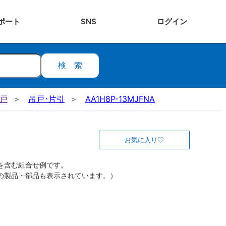
ポート
SNS
ログ
イン
検索
吊戸
吊戸･片引
AA1H8P-13MJFNA
お気に入り
を含む組合せ例です。
の製品・部品も表示されています。）