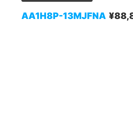
AA1H8P-13MJFNA
¥88,