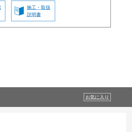
認
施工・取扱
説明書
お気に入り