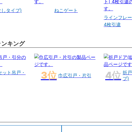
なしタイプ)
ねこゲート
ラインフレー
4枚引違
ランキング
セット吊戸・
折戸
巾広引戸・片引
プ)