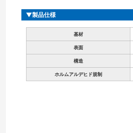
製品仕様
基材
表面
構造
ホルムアルデヒド規制