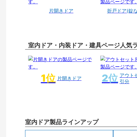
片開きドア
折戸ドア(錠
室内ドア・内装ドア・建具ページ人気
アウト
片開きドア
引分
室内ドア製品ラインアップ