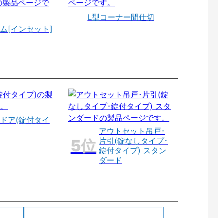
L型コーナー間仕切
ム[インセット]
ドア(錠付タイ
アウトセット吊戸･
片引(錠なしタイプ･
錠付タイプ) スタン
ダード