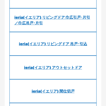
ieria(イエリア) リビングドア 巾広引戸･片引
／巾広吊戸･片引
ieria(イエリア) リビングドア 吊戸･引込
ieria(イエリア) アウトセットドア
ieria(イエリア) 間仕切戸