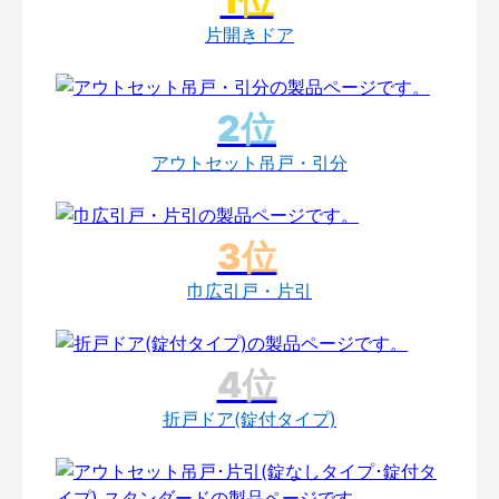
片開きドア
アウトセット吊戸・引分
巾広引戸・片引
折戸ドア(錠付タイプ)