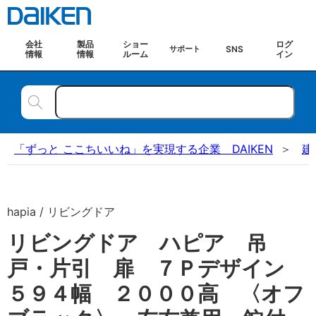
会社
製品
ショー
ログ
SNS
サポート
情報
情報
ルーム
イン
「ずっと ここちいいね」を実現する企業 DAIKEN
建
hapia / リビングドア
リビングドア ハピア 吊
戸・片引 扉 ７Ｐデザイン
５９４幅 ２０００高 〈オフ