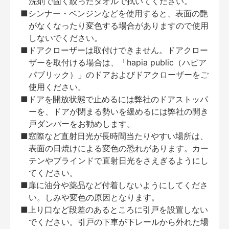
洗剤で固く絞ったタオルで拭いてください。
■シンナー・ベンジンなどを使用すると、表面の艶
がなくなったり変色する場合がありますので使用
しないでください。
■ドアクローザーは取付けできません。ドアクロー
ザーを取付ける場合は、「hapia public（ハピア
パブリック）」のドアおよびドアクローザーをご
使用ください。
■ドアを開放状態で止めるには弊社のドアストッパ
ーを、ドアが閉まる勢いを緩めるには弊社の開き
戸ダンパーをお勧めします。
■窓際など直射日光が長時間当たりやすい場所は、
表面の日焼けによる変色の恐れがあります。カー
テンやブラインドで直射日光をさえぎるようにし
てください。
■扉に油分や薬品など付着しないようにしてくださ
い。しみや変色の原因となります。
■上り口など段差のあるところに引戸を設置しない
でください。引戸の下車が下レールから外れた場