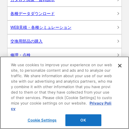
各種データダウンロード
WEB見積・各種シミュレーション
交換用部品の購入
修理・点検
We use cookies to improve your experience on our web
お問い合わせ
site, to personalize content and ads and to analyze our
traffic. We share information about your use of our web
ログイン
site with our advertising and analytics partners, who ma
y combine it with other information that you have provi
ded to them or that they have collected from your use
建築・設計関係者様向けサイト
of their services. Please click [Cookie Settings] to custo
mize your cookie settings on our website.
Privacy Poli
ユーザー登録サービス
cy
Cookie Settings
OK
WEB見積システム