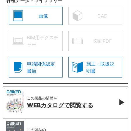
各種データ・ライブラリー
画像
CAD
BIM用テクスチ
図面PDF
ャー
申請関係認定
施工・取扱説
書類
明書
この製品の情報を
WEBカタログで
閲覧する
この製品の