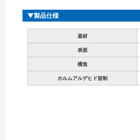
製品仕様
基材
表面
構造
ホルムアルデヒド規制