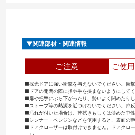
関連部材・関連情報
ご注意
ご使
■採光ドアに強い衝撃を与えないでください。衝
■ドアの開閉の際に指や手を挟まないようにして
■扉や把手にぶら下がったり、勢いよく閉めたり
■ストーブ等の熱源を近づけないでください。扉
■汚れが付いた場合は、乾拭きもしくは薄めた中
■シンナー・ベンジンなどを使用すると、表面の
■ドアクローザーは取付けできません。ドアクローザー
い。