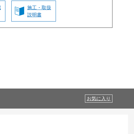
認
施工・取扱
説明書
お気に入り