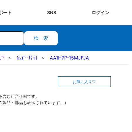
ポート
SNS
ログ
イン
検索
吊戸
吊戸･片引
AA1H7P-15MJFJA
お気に入り
を含む組合せ例です。
の製品・部品も表示されています。）