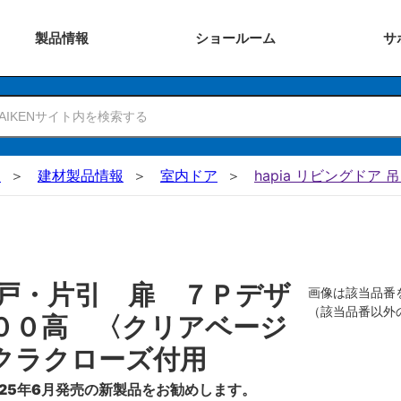
製品
情報
ショー
ルーム
サ
N
建材製品情報
室内ドア
hapia リビングドア 
戸・片引 扉 ７Ｐデザ
画像は該当品番
（該当品番以外
００高 〈クリアベージ
クラクローズ付用
25年6月発売の新製品をお勧めします。