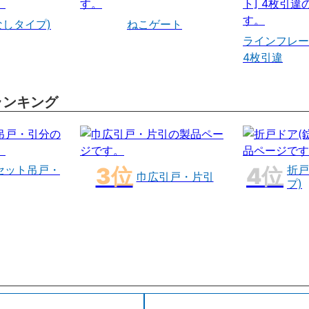
なしタイプ)
ねこゲート
ラインフレー
4枚引違
ランキング
セット吊戸・
折戸
巾広引戸・片引
プ)