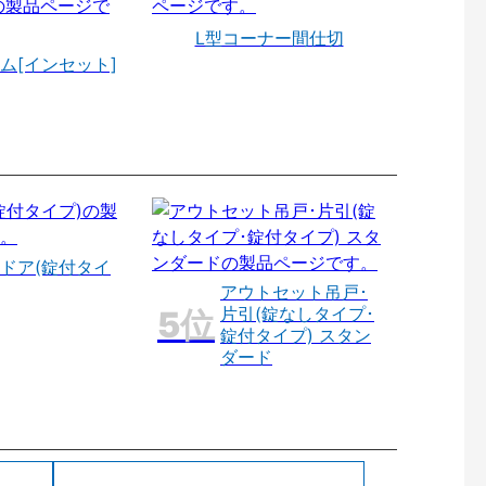
L型コーナー間仕切
ム[インセット]
ドア(錠付タイ
アウトセット吊戸･
片引(錠なしタイプ･
錠付タイプ) スタン
ダード