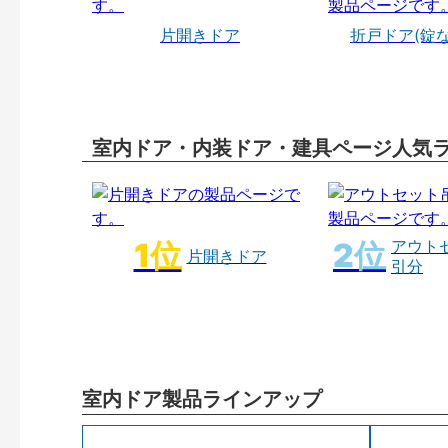
片開きドア
折戸ドア(錠
室内ドア・内装ドア・建具ページ人気
アウト
片開きドア
引分
室内ドア製品ラインアップ