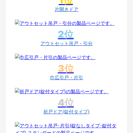
片開きドア
アウトセット吊戸・引分
巾広引戸・片引
折戸ドア(錠付タイプ)