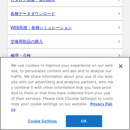
各種データダウンロード
WEB見積・各種シミュレーション
交換用部品の購入
修理・点検
We use cookies to improve your experience on our web
お問い合わせ
site, to personalize content and ads and to analyze our
traffic. We share information about your use of our web
ログイン
site with our advertising and analytics partners, who ma
y combine it with other information that you have provi
ded to them or that they have collected from your use
建築・設計関係者様向けサイト
of their services. Please click [Cookie Settings] to custo
mize your cookie settings on our website.
Privacy Poli
ユーザー登録サービス
cy
Cookie Settings
OK
WEB見積システム