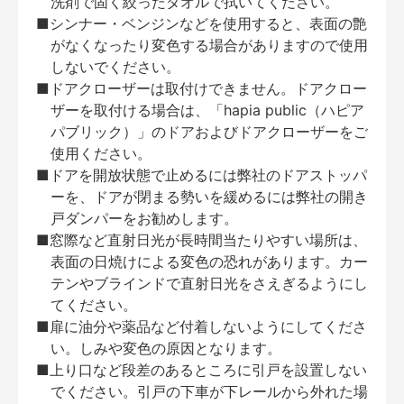
洗剤で固く絞ったタオルで拭いてください。
■シンナー・ベンジンなどを使用すると、表面の艶
がなくなったり変色する場合がありますので使用
しないでください。
■ドアクローザーは取付けできません。ドアクロー
ザーを取付ける場合は、「hapia public（ハピア
パブリック）」のドアおよびドアクローザーをご
使用ください。
■ドアを開放状態で止めるには弊社のドアストッパ
ーを、ドアが閉まる勢いを緩めるには弊社の開き
戸ダンパーをお勧めします。
■窓際など直射日光が長時間当たりやすい場所は、
表面の日焼けによる変色の恐れがあります。カー
テンやブラインドで直射日光をさえぎるようにし
てください。
■扉に油分や薬品など付着しないようにしてくださ
い。しみや変色の原因となります。
■上り口など段差のあるところに引戸を設置しない
でください。引戸の下車が下レールから外れた場