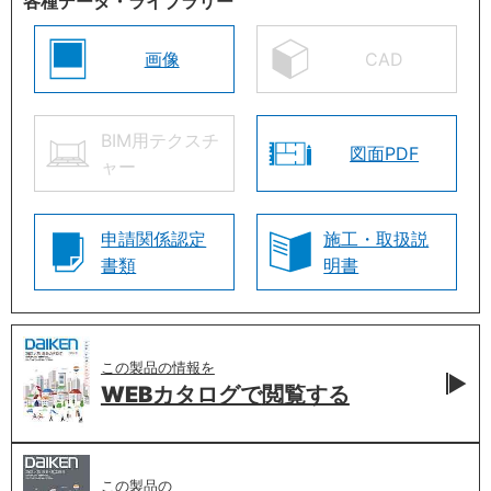
各種データ・ライブラリー
画像
CAD
BIM用テクスチ
図面PDF
ャー
申請関係認定
施工・取扱説
書類
明書
この製品の情報を
WEBカタログで
閲覧する
この製品の