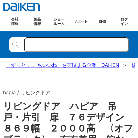
会社
製品
ショー
ログ
SNS
サポート
情報
情報
ルーム
イン
「ずっと ここちいいね」を実現する企業 DAIKEN
建
hapia / リビングドア
リビングドア ハピア 吊
戸・片引 扉 ７６デザイン
８６９幅 ２０００高 〈オフ