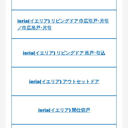
ieria(イエリア) リビングドア 巾広引戸･片引
／巾広吊戸･片引
ieria(イエリア) リビングドア 吊戸･引込
ieria(イエリア) アウトセットドア
ieria(イエリア) 間仕切戸