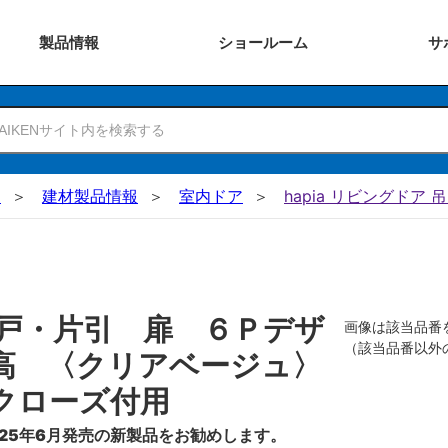
製品
情報
ショー
ルーム
サ
N
建材製品情報
室内ドア
hapia リビングドア 
戸・片引 扉 ６Ｐデザ
画像は該当品番
（該当品番以外
高 〈クリアベージュ〉
クローズ付用
25年6月発売の新製品をお勧めします。