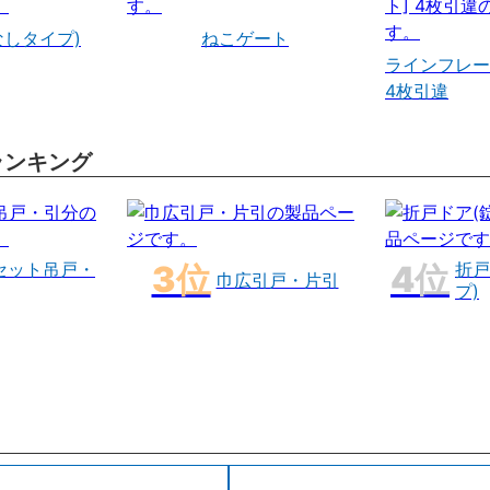
なしタイプ)
ねこゲート
ラインフレー
4枚引違
ランキング
セット吊戸・
折戸
巾広引戸・片引
プ)