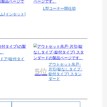
L型コーナー間仕切
ム[インセット]
ドア(錠付タイ
アウトセット吊戸･
片引(錠なしタイプ･
錠付タイプ) スタン
ダード