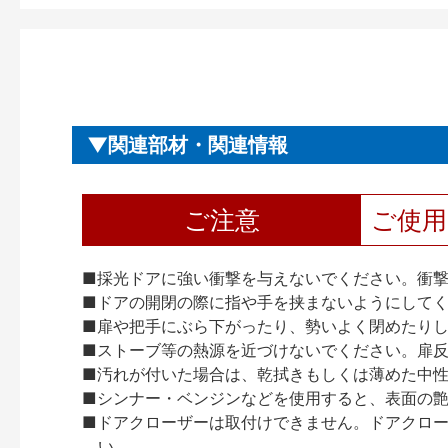
関連部材・関連情報
ご注意
ご使
■採光ドアに強い衝撃を与えないでください。衝
■ドアの開閉の際に指や手を挟まないようにして
■扉や把手にぶら下がったり、勢いよく閉めたり
■ストーブ等の熱源を近づけないでください。扉
■汚れが付いた場合は、乾拭きもしくは薄めた中
■シンナー・ベンジンなどを使用すると、表面の
■ドアクローザーは取付けできません。ドアクローザー
い。