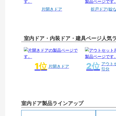
片開きドア
折戸ドア(錠
室内ドア・内装ドア・建具ページ人気
アウト
片開きドア
引分
室内ドア製品ラインアップ