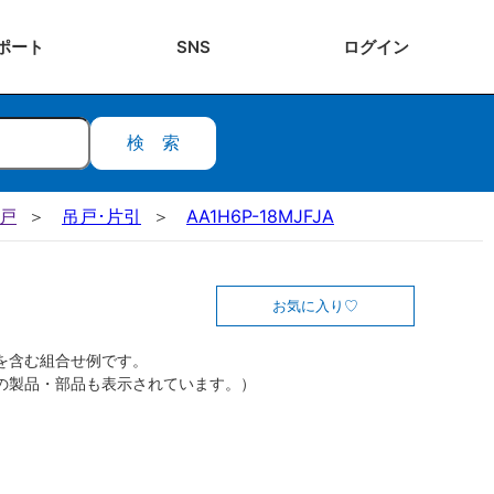
ポート
SNS
ログ
イン
検索
吊戸
吊戸･片引
AA1H6P-18MJFJA
お気に入り
を含む組合せ例です。
の製品・部品も表示されています。）