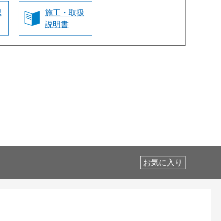
認
施工・取扱
説明書
お気に入り