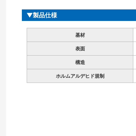
製品仕様
基材
表面
構造
ホルムアルデヒド規制