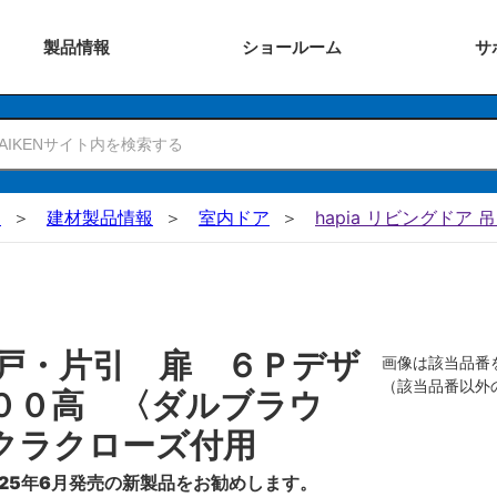
製品
情報
ショー
ルーム
サ
N
建材製品情報
室内ドア
hapia リビングドア 
戸・片引 扉 ６Ｐデザ
画像は該当品番
（該当品番以外
００高 〈ダルブラウ
クラクローズ付用
25年6月発売の新製品をお勧めします。