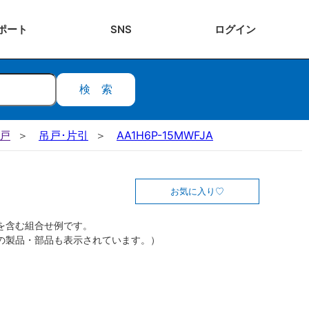
ポート
SNS
ログ
イン
検索
吊戸
吊戸･片引
AA1H6P-15MWFJA
お気に入り
を含む組合せ例です。
の製品・部品も表示されています。）