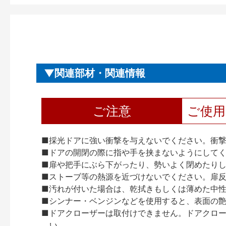
関連部材・関連情報
ご注意
ご使
■採光ドアに強い衝撃を与えないでください。衝
■ドアの開閉の際に指や手を挟まないようにして
■扉や把手にぶら下がったり、勢いよく閉めたり
■ストーブ等の熱源を近づけないでください。扉
■汚れが付いた場合は、乾拭きもしくは薄めた中
■シンナー・ベンジンなどを使用すると、表面の
■ドアクローザーは取付けできません。ドアクローザー
い。