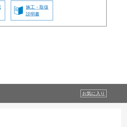
認
施工・取扱
説明書
お気に入り