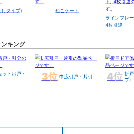
なしタイプ)
ねこゲート
ラインフレー
4枚引違
ランキング
セット吊戸・
折戸
巾広引戸・片引
プ)