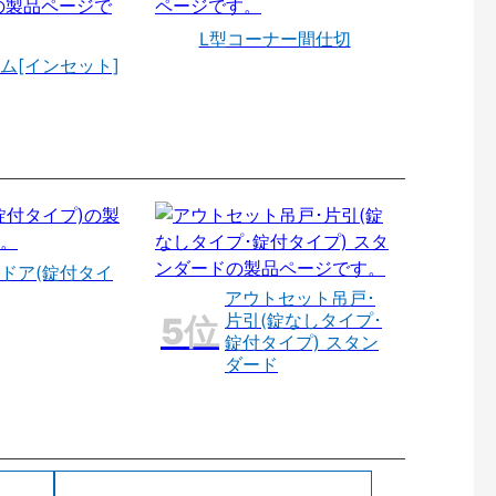
L型コーナー間仕切
ム[インセット]
ドア(錠付タイ
アウトセット吊戸･
片引(錠なしタイプ･
錠付タイプ) スタン
ダード