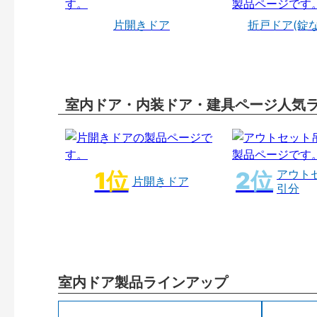
片開きドア
折戸ドア(錠
室内ドア・内装ドア・建具ページ人気
アウト
片開きドア
引分
室内ドア製品ラインアップ