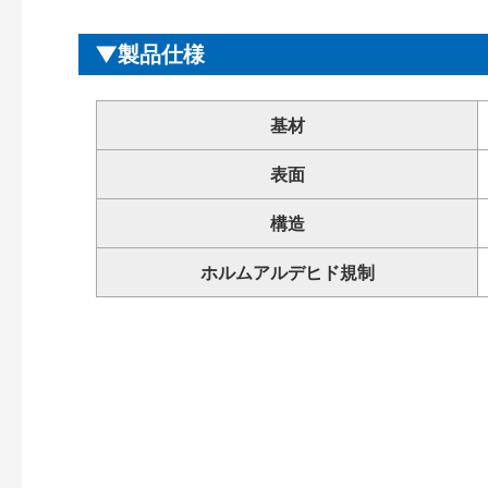
製品仕様
基材
表面
構造
ホルムアルデヒド規制