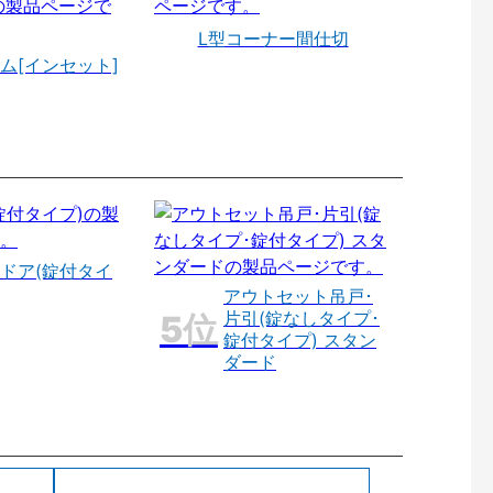
L型コーナー間仕切
ム[インセット]
ドア(錠付タイ
アウトセット吊戸･
片引(錠なしタイプ･
錠付タイプ) スタン
ダード