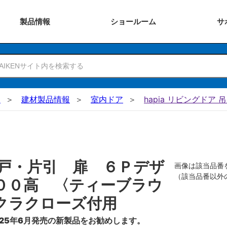
製品
情報
ショー
ルーム
サ
N
建材製品情報
室内ドア
hapia リビングドア 
戸・片引 扉 ６Ｐデザ
画像は該当品番
（該当品番以外
００高 〈ティーブラウ
クラクローズ付用
25年6月発売の新製品をお勧めします。