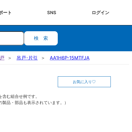
ポート
SNS
ログ
イン
検索
吊戸
吊戸･片引
AA1H6P-15MTFJA
お気に入り
を含む組合せ例です。
の製品・部品も表示されています。）