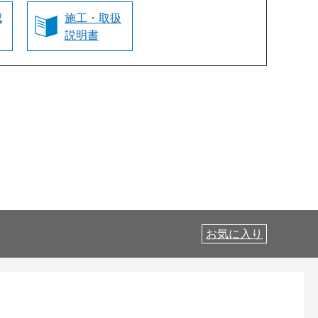
認
施工・取扱
説明書
お気に入り