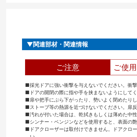
関連部材・関連情報
ご注意
ご使
■採光ドアに強い衝撃を与えないでください。衝
■ドアの開閉の際に指や手を挟まないようにして
■扉や把手にぶら下がったり、勢いよく閉めたり
■ストーブ等の熱源を近づけないでください。扉
■汚れが付いた場合は、乾拭きもしくは薄めた中
■シンナー・ベンジンなどを使用すると、表面の
■ドアクローザーは取付けできません。ドアクローザー
い。