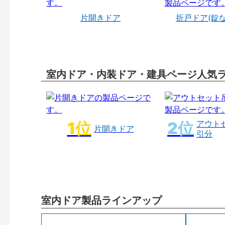
片開きドア
折戸ドア(錠
室内ドア・内装ドア・建具ページ人気
アウト
片開きドア
引分
室内ドア製品ラインアップ