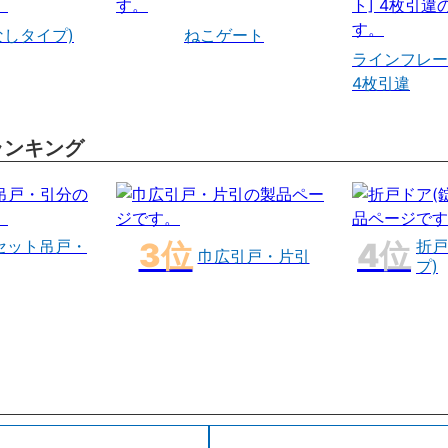
なしタイプ)
ねこゲート
ラインフレー
4枚引違
ランキング
セット吊戸・
折戸
巾広引戸・片引
プ)