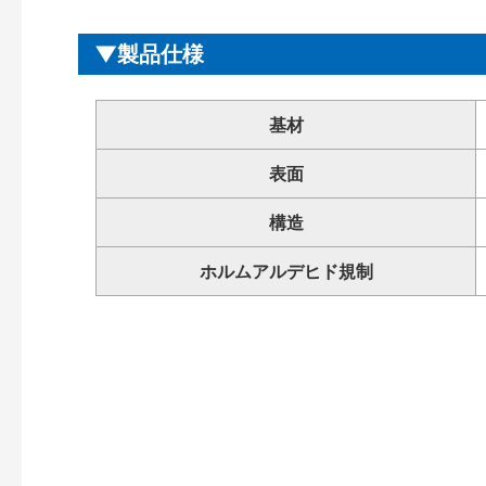
製品仕様
基材
表面
構造
ホルムアルデヒド規制