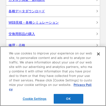
各種データダウンロード
WEB見積・各種シミュレーション
交換用部品の購入
修理・点検
We use cookies to improve your experience on our web
お問い合わせ
site, to personalize content and ads and to analyze our
traffic. We share information about your use of our web
ログイン
site with our advertising and analytics partners, who ma
y combine it with other information that you have provi
ded to them or that they have collected from your use
建築・設計関係者様向けサイト
of their services. Please click [Cookie Settings] to custo
mize your cookie settings on our website.
Privacy Poli
ユーザー登録サービス
cy
Cookie Settings
OK
WEB見積システム