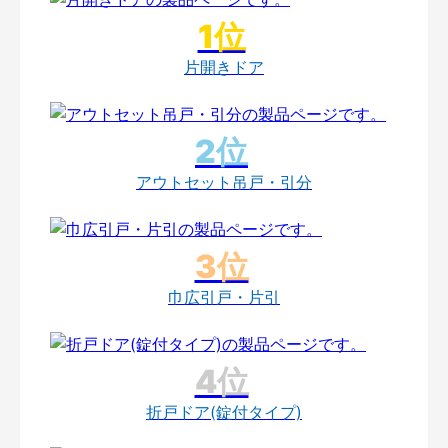
片開きドア
アウトセット吊戸・引分
巾広引戸・片引
折戸ドア(錠付タイプ)