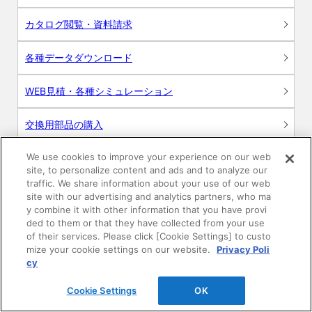
カタログ閲覧・資料請求
各種データダウンロード
WEB見積・各種シミュレーション
交換用部品の購入
We use cookies to improve your experience on our web
修理・点検
site, to personalize content and ads and to analyze our
traffic. We share information about your use of our web
お問い合わせ
site with our advertising and analytics partners, who ma
y combine it with other information that you have provi
ログイン
ded to them or that they have collected from your use
of their services. Please click [Cookie Settings] to custo
mize your cookie settings on our website.
Privacy Poli
建築・設計関係者様向けサイト
cy
ユーザー登録サービス
Cookie Settings
OK