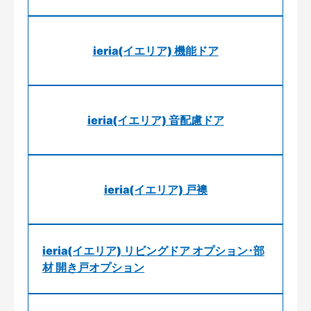
ieria(イエリア) 機能ドア
ieria(イエリア) 音配慮ドア
ieria(イエリア) 戸襖
ieria(イエリア) リビングドア オプション･部
材 開き戸オプション