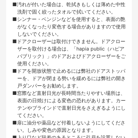
■汚れが付いた場合は、乾拭きもしくは薄めた中性
洗剤で固く絞ったタオルで拭いてください。
■シンナー・ベンジンなどを使用すると、表面の艶
がなくなったり変色する場合がありますので使用
しないでください。
■ドアクローザーは取付けできません。ドアクロー
ザーを取付ける場合は、「hapia public（ハピア
パブリック）」のドアおよびドアクローザーをご
使用ください。
■ドアを開放状態で止めるには弊社のドアストッパ
ーを、ドアが閉まる勢いを緩めるには弊社の開き
戸ダンパーをお勧めします。
■窓際など直射日光が長時間当たりやすい場所は、
表面の日焼けによる変色の恐れがあります。カー
テンやブラインドで直射日光をさえぎるようにし
てください。
■扉に油分や薬品など付着しないようにしてくださ
い。しみや変色の原因となります。
■上り口など段差のあるところに引戸を設置しない