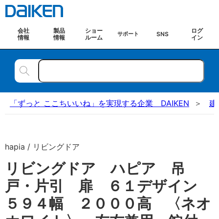
会社
製品
ショー
ログ
SNS
サポート
情報
情報
ルーム
イン
「ずっと ここちいいね」を実現する企業 DAIKEN
建
hapia / リビングドア
リビングドア ハピア 吊
戸・片引 扉 ６１デザイン
５９４幅 ２０００高 〈ネオ