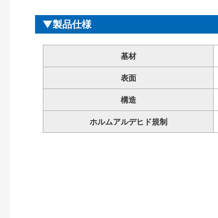
製品仕様
基材
表面
構造
ホルムアルデヒド規制