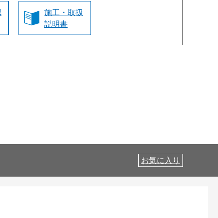
認
施工・取扱
説明書
お気に入り