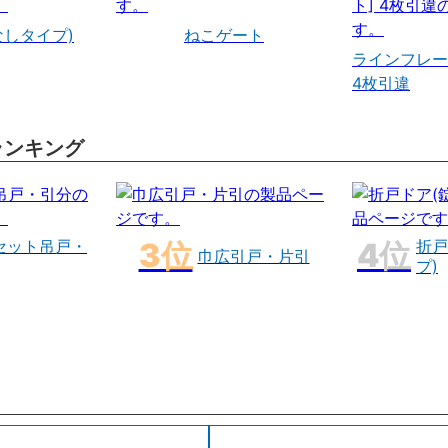
なしタイプ)
ねこゲート
ラインフレー
4枚引違
ランキング
セット吊戸・
折戸
巾広引戸・片引
プ)