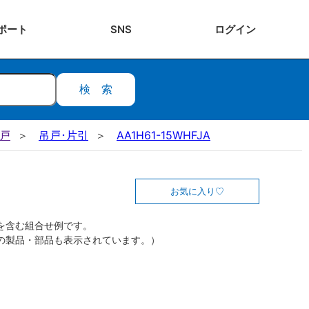
ポート
SNS
ログ
イン
検索
吊戸
吊戸･片引
AA1H61-15WHFJA
お気に入り
を含む組合せ例です。
の製品・部品も表示されています。）