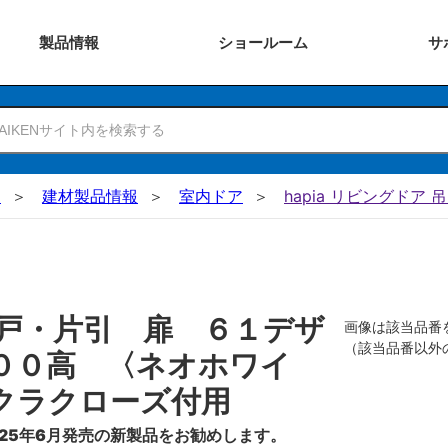
製品
情報
ショー
ルーム
サ
N
建材製品情報
室内ドア
hapia リビングドア 
戸・片引 扉 ６１デザ
画像は該当品番
（該当品番以外
００高 〈ネオホワイ
クラクローズ付用
25年6月発売の新製品をお勧めします。