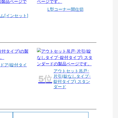
L型コーナー間仕切
ム[インセット]
ドア(錠付タイ
アウトセット吊戸･
片引(錠なしタイプ･
錠付タイプ) スタン
ダード