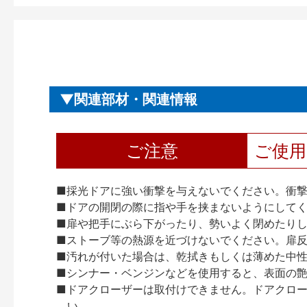
関連部材・関連情報
ご注意
ご使
■採光ドアに強い衝撃を与えないでください。衝
■ドアの開閉の際に指や手を挟まないようにして
■扉や把手にぶら下がったり、勢いよく閉めたり
■ストーブ等の熱源を近づけないでください。扉
■汚れが付いた場合は、乾拭きもしくは薄めた中
■シンナー・ベンジンなどを使用すると、表面の
■ドアクローザーは取付けできません。ドアクローザー
い。