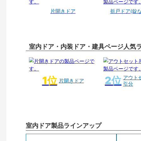
片開きドア
折戸ドア(錠
室内ドア・内装ドア・建具ページ人気
アウト
片開きドア
引分
室内ドア製品ラインアップ