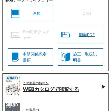
各種データ・ライブラリー
画像
CAD
BIM用テクスチ
図面PDF
ャー
申請関係認定
施工・取扱説
書類
明書
この製品の情報を
WEBカタログで
閲覧する
この製品の