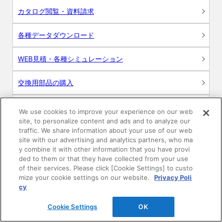
カタログ閲覧・資料請求
各種データダウンロード
WEB見積・各種シミュレーション
交換用部品の購入
修理・点検
We use cookies to improve your experience on our web
site, to personalize content and ads and to analyze our
お問い合わせ
traffic. We share information about your use of our web
site with our advertising and analytics partners, who ma
y combine it with other information that you have provi
ログイン
ded to them or that they have collected from your use
of their services. Please click [Cookie Settings] to custo
建築・設計関係者様向けサイト
mize your cookie settings on our website.
Privacy Poli
cy
ユーザー登録サービス
Cookie Settings
OK