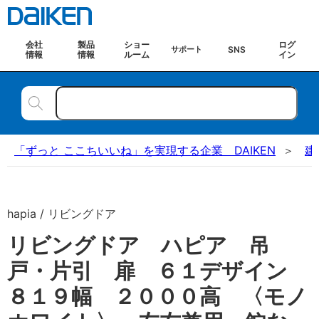
会社
製品
ショー
ログ
SNS
サポート
情報
情報
ルーム
イン
「ずっと ここちいいね」を実現する企業 DAIKEN
建
hapia / リビングドア
リビングドア ハピア 吊
戸・片引 扉 ６１デザイン
８１９幅 ２０００高 〈モノ