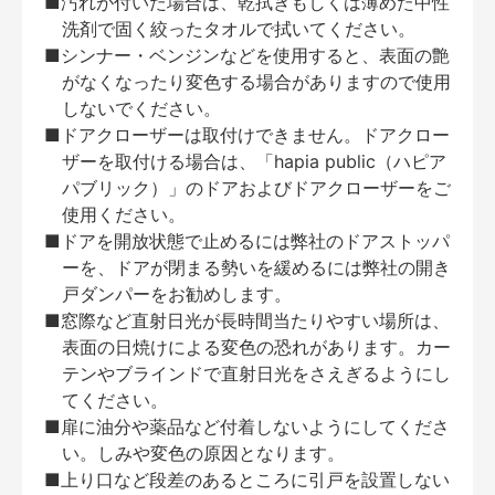
■汚れが付いた場合は、乾拭きもしくは薄めた中性
洗剤で固く絞ったタオルで拭いてください。
■シンナー・ベンジンなどを使用すると、表面の艶
がなくなったり変色する場合がありますので使用
しないでください。
■ドアクローザーは取付けできません。ドアクロー
ザーを取付ける場合は、「hapia public（ハピア
パブリック）」のドアおよびドアクローザーをご
使用ください。
■ドアを開放状態で止めるには弊社のドアストッパ
ーを、ドアが閉まる勢いを緩めるには弊社の開き
戸ダンパーをお勧めします。
■窓際など直射日光が長時間当たりやすい場所は、
表面の日焼けによる変色の恐れがあります。カー
テンやブラインドで直射日光をさえぎるようにし
てください。
■扉に油分や薬品など付着しないようにしてくださ
い。しみや変色の原因となります。
■上り口など段差のあるところに引戸を設置しない