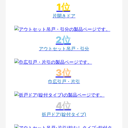
片開きドア
アウトセット吊戸・引分
巾広引戸・片引
折戸ドア(錠付タイプ)