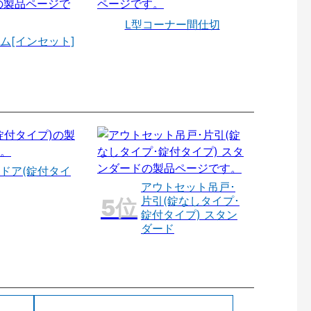
L型コーナー間仕切
ム[インセット]
ドア(錠付タイ
アウトセット吊戸･
片引(錠なしタイプ･
錠付タイプ) スタン
ダード