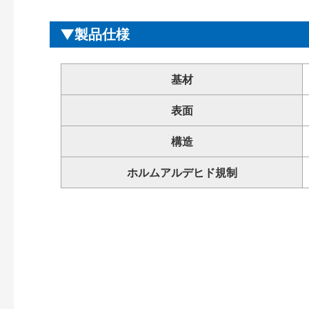
製品仕様
基材
表面
構造
ホルムアルデヒド規制