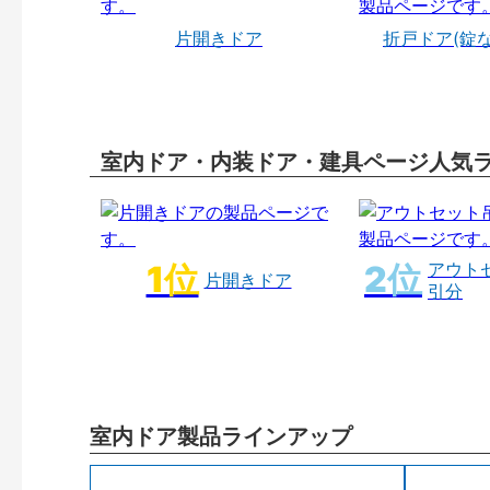
片開きドア
折戸ドア(錠
室内ドア・内装ドア・建具ページ人気
アウト
片開きドア
引分
室内ドア製品ラインアップ