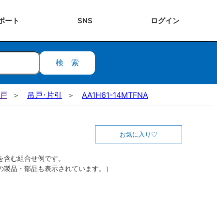
ポート
SNS
ログ
イン
検索
吊戸
吊戸･片引
AA1H61-14MTFNA
お気に入り
を含む組合せ例です。
の製品・部品も表示されています。）