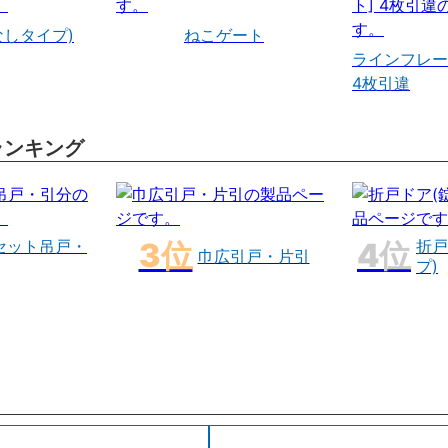
なしタイプ)
ねこゲート
ラインフレー
4枚引違
ランキング
セット吊戸・
折戸
巾広引戸・片引
プ)