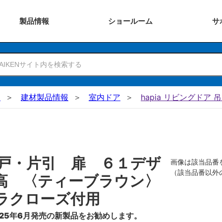
製品
情報
ショー
ルーム
サ
N
建材製品情報
室内ドア
hapia リビングドア 
戸・片引 扉 ６１デザ
画像は該当品番
（該当品番以外
高 〈ティーブラウン〉
ラクローズ付用
25年6月発売の新製品をお勧めします。