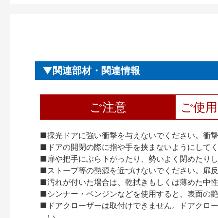
関連部材・関連情報
ご注意
ご使
■採光ドアに強い衝撃を与えないでください。衝
■ドアの開閉の際に指や手を挟まないようにして
■扉や把手にぶら下がったり、勢いよく閉めたり
■ストーブ等の熱源を近づけないでください。扉
■汚れが付いた場合は、乾拭きもしくは薄めた中
■シンナー・ベンジンなどを使用すると、表面の
■ドアクローザーは取付けできません。ドアクローザー
い。