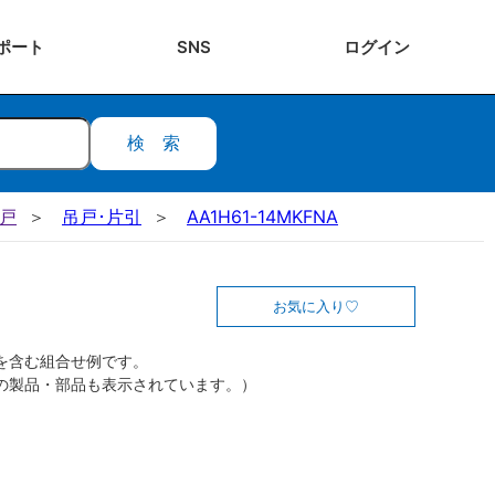
ポート
SNS
ログ
イン
検索
吊戸
吊戸･片引
AA1H61-14MKFNA
お気に入り
を含む組合せ例です。
の製品・部品も表示されています。）