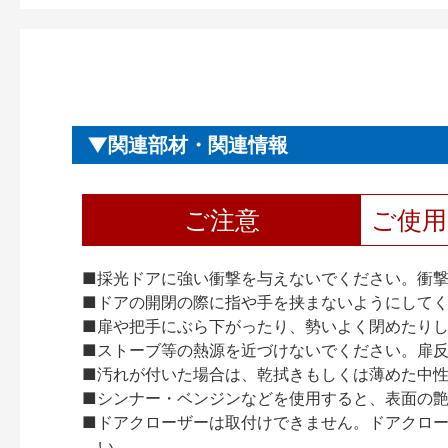
関連部材・関連情報
ご注意
ご使
■採光ドアに強い衝撃を与えないでください。衝
■ドアの開閉の際に指や手を挟まないようにして
■扉や把手にぶら下がったり、勢いよく閉めたり
■ストーブ等の熱源を近づけないでください。扉
■汚れが付いた場合は、乾拭きもしくは薄めた中
■シンナー・ベンジンなどを使用すると、表面の
■ドアクローザーは取付けできません。ドアクローザー
い。