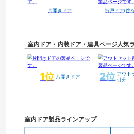
片開きドア
折戸ドア(錠
室内ドア・内装ドア・建具ページ人気
アウト
片開きドア
引分
室内ドア製品ラインアップ