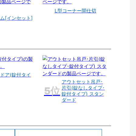
L型コーナー間仕切
ム[インセット]
ドア(錠付タイ
アウトセット吊戸･
片引(錠なしタイプ･
錠付タイプ) スタン
ダード