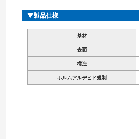
製品仕様
基材
表面
構造
ホルムアルデヒド規制