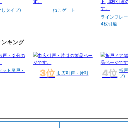
なしタイプ)
ねこゲート
ラインフレー
4枚引違
ランキング
セット吊戸・
折戸
巾広引戸・片引
プ)