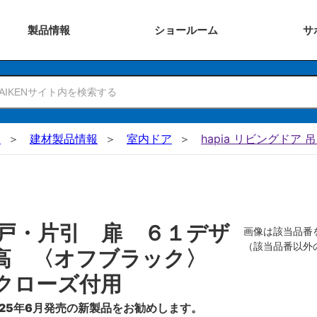
製品
情報
ショー
ルーム
サ
N
建材製品情報
室内ドア
hapia リビングドア 
戸・片引 扉 ６１デザ
画像は該当品番
（該当品番以外
０高 〈オフブラック〉
クローズ付用
25年6月発売の新製品をお勧めします。