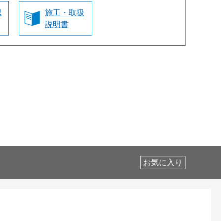
認
施工・取扱
説明書
お気に入り