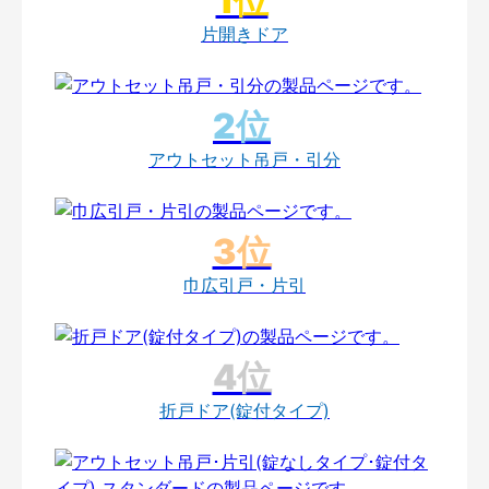
片開きドア
アウトセット吊戸・引分
巾広引戸・片引
折戸ドア(錠付タイプ)