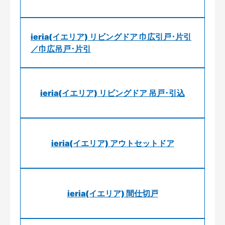
ieria(イエリア) リビングドア 巾広引戸･片引
／巾広吊戸･片引
ieria(イエリア) リビングドア 吊戸･引込
ieria(イエリア) アウトセットドア
ieria(イエリア) 間仕切戸