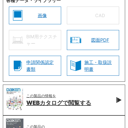
各種データ・ライブラリー
画像
CAD
BIM用テクスチ
図面PDF
ャー
申請関係認定
施工・取扱説
書類
明書
この製品の情報を
WEBカタログで
閲覧する
この製品の