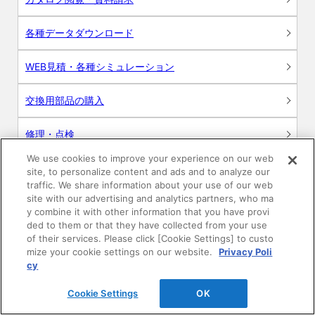
各種データダウンロード
WEB見積・各種シミュレーション
交換用部品の購入
修理・点検
We use cookies to improve your experience on our web
お問い合わせ
site, to personalize content and ads and to analyze our
traffic. We share information about your use of our web
ログイン
site with our advertising and analytics partners, who ma
y combine it with other information that you have provi
ded to them or that they have collected from your use
建築・設計関係者様向けサイト
of their services. Please click [Cookie Settings] to custo
mize your cookie settings on our website.
Privacy Poli
ユーザー登録サービス
cy
Cookie Settings
OK
WEB見積システム