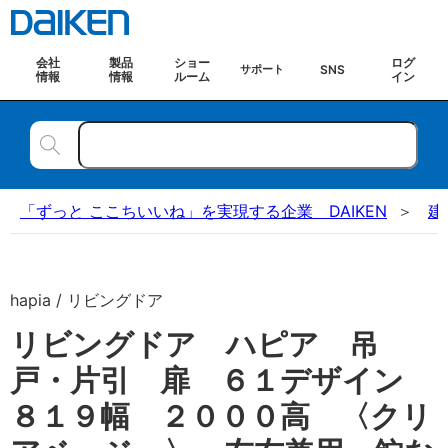
会社
製品
ショー
ログ
SNS
サポート
情報
情報
ルーム
イン
「ずっと ここちいいね」を実現する企業 DAIKEN
建
hapia / リビングドア
リビングドア ハピア 吊
戸・片引 扉 ６１デザイン
８１９幅 ２０００高 〈クリ