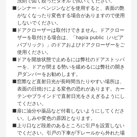
洗剤で固く絞ったタオルで拭いてください。
■シンナー・ベンジンなどを使用すると、表面の艶
がなくなったり変色する場合がありますので使用
しないでください。
■ドアクローザーは取付けできません。ドアクロー
ザーを取付ける場合は、「hapia public（ハピア
パブリック）」のドアおよびドアクローザーをご
使用ください。
■ドアを開放状態で止めるには弊社のドアストッパ
ーを、ドアが閉まる勢いを緩めるには弊社の開き
戸ダンパーをお勧めします。
■窓際など直射日光が長時間当たりやすい場所は、
表面の日焼けによる変色の恐れがあります。カー
テンやブラインドで直射日光をさえぎるようにし
てください。
■扉に油分や薬品など付着しないようにしてくださ
い。しみや変色の原因となります。
■上り口など段差のあるところに引戸を設置しない
でください。引戸の下車が下レールから外れた場