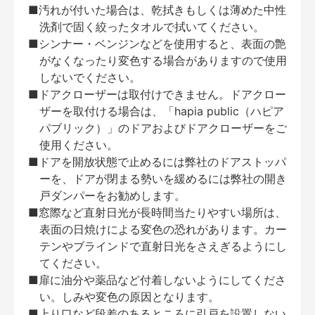
■汚れが付いた場合は、乾拭きもしくは薄めた中性
洗剤で固く絞ったタオルで拭いてください。
■シンナー・ベンジンなどを使用すると、表面の艶
がなくなったり変色する場合がありますので使用
しないでください。
■ドアクローザーは取付けできません。ドアクロー
ザーを取付ける場合は、「hapia public（ハピア
パブリック）」のドアおよびドアクローザーをご
使用ください。
■ドアを開放状態で止めるには弊社のドアストッパ
ーを、ドアが閉まる勢いを緩めるには弊社の開き
戸ダンパーをお勧めします。
■窓際など直射日光が長時間当たりやすい場所は、
表面の日焼けによる変色の恐れがあります。カー
テンやブラインドで直射日光をさえぎるようにし
てください。
■扉に油分や薬品など付着しないようにしてくださ
い。しみや変色の原因となります。
■上り口など段差のあるところに引戸を設置しない