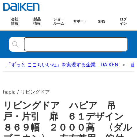
会社
製品
ショー
ログ
SNS
サポート
情報
情報
ルーム
イン
「ずっと ここちいいね」を実現する企業 DAIKEN
建
hapia / リビングドア
リビングドア ハピア 吊
戸・片引 扉 ６１デザイン
８６９幅 ２０００高 〈ダル