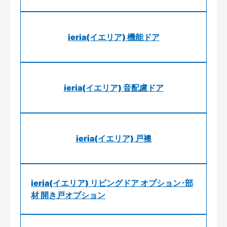
ieria(イエリア) 機能ドア
ieria(イエリア) 音配慮ドア
ieria(イエリア) 戸襖
ieria(イエリア) リビングドア オプション･部
材 開き戸オプション