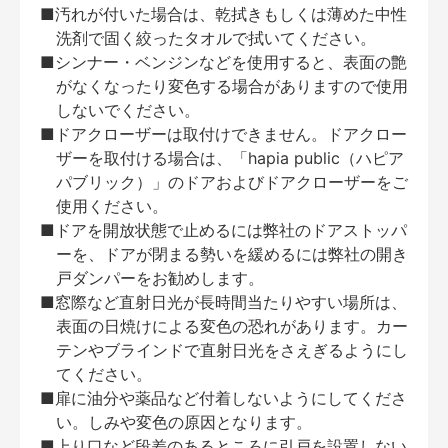
■汚れが付いた場合は、乾拭きもしくは薄めた中性
洗剤で固く絞ったタオルで拭いてください。
■シンナー・ベンジンなどを使用すると、表面の艶
がなくなったり変色する場合がありますので使用
しないでください。
■ドアクローザーは取付けできません。ドアクロー
ザーを取付ける場合は、「hapia public（ハピア
パブリック）」のドアおよびドアクローザーをご
使用ください。
■ドアを開放状態で止めるには弊社のドアストッパ
ーを、ドアが閉まる勢いを緩めるには弊社の開き
戸ダンパーをお勧めします。
■窓際など直射日光が長時間当たりやすい場所は、
表面の日焼けによる変色の恐れがあります。カー
テンやブラインドで直射日光をさえぎるようにし
てください。
■扉に油分や薬品など付着しないようにしてくださ
い。しみや変色の原因となります。
■上り口など段差のあるところに引戸を設置しない