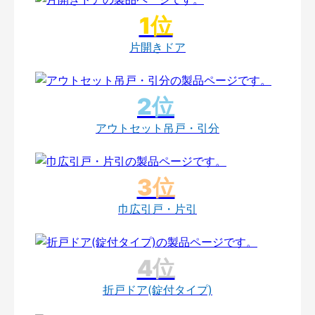
片開きドア
アウトセット吊戸・引分
巾広引戸・片引
折戸ドア(錠付タイプ)