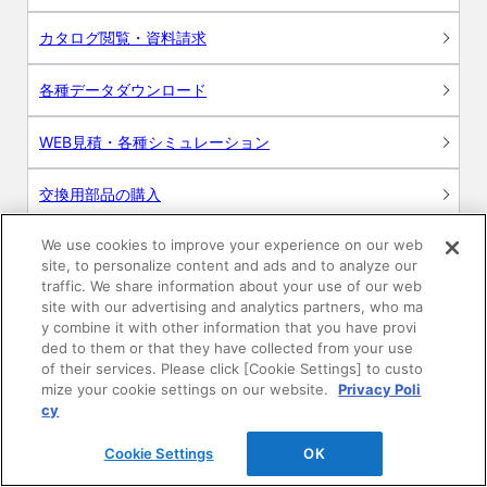
カタログ閲覧・資料請求
各種データダウンロード
WEB見積・各種シミュレーション
交換用部品の購入
We use cookies to improve your experience on our web
修理・点検
site, to personalize content and ads and to analyze our
traffic. We share information about your use of our web
お問い合わせ
site with our advertising and analytics partners, who ma
y combine it with other information that you have provi
ログイン
ded to them or that they have collected from your use
of their services. Please click [Cookie Settings] to custo
mize your cookie settings on our website.
Privacy Poli
建築・設計関係者様向けサイト
cy
ユーザー登録サービス
Cookie Settings
OK