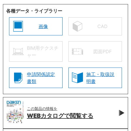
各種データ・ライブラリー
画像
CAD
BIM用テクスチ
図面PDF
ャー
申請関係認定
施工・取扱説
書類
明書
この製品の情報を
WEBカタログで
閲覧する