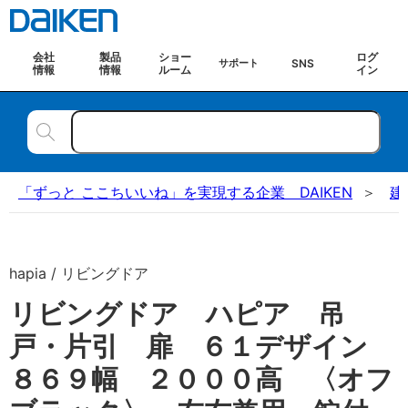
会社
製品
ショー
ログ
SNS
サポート
情報
情報
ルーム
イン
「ずっと ここちいいね」を実現する企業 DAIKEN
建
hapia / リビングドア
リビングドア ハピア 吊
戸・片引 扉 ６１デザイン
８６９幅 ２０００高 〈オフ