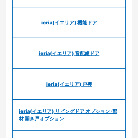
ieria(イエリア) 機能ドア
ieria(イエリア) 音配慮ドア
ieria(イエリア) 戸襖
ieria(イエリア) リビングドア オプション･部
材 開き戸オプション