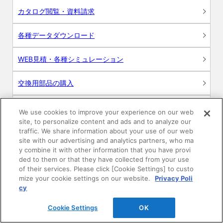
カタログ閲覧・資料請求
各種データダウンロード
WEB見積・各種シミュレーション
交換用部品の購入
修理・点検
We use cookies to improve your experience on our web
site, to personalize content and ads and to analyze our
お問い合わせ
traffic. We share information about your use of our web
site with our advertising and analytics partners, who ma
y combine it with other information that you have provi
ログイン
ded to them or that they have collected from your use
of their services. Please click [Cookie Settings] to custo
建築・設計関係者様向けサイト
mize your cookie settings on our website.
Privacy Poli
cy
ユーザー登録サービス
Cookie Settings
OK