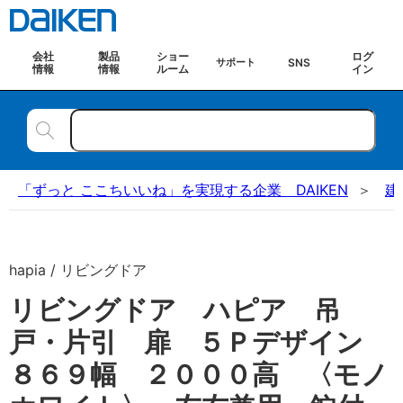
会社
製品
ショー
ログ
SNS
サポート
情報
情報
ルーム
イン
「ずっと ここちいいね」を実現する企業 DAIKEN
建
hapia / リビングドア
リビングドア ハピア 吊
戸・片引 扉 ５Ｐデザイン
８６９幅 ２０００高 〈モノ