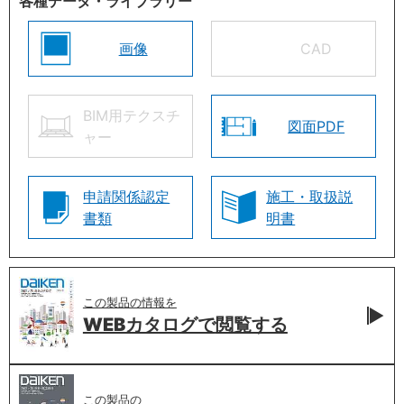
各種データ・ライブラリー
画像
CAD
BIM用テクスチ
図面PDF
ャー
申請関係認定
施工・取扱説
書類
明書
この製品の情報を
WEBカタログで
閲覧する
この製品の