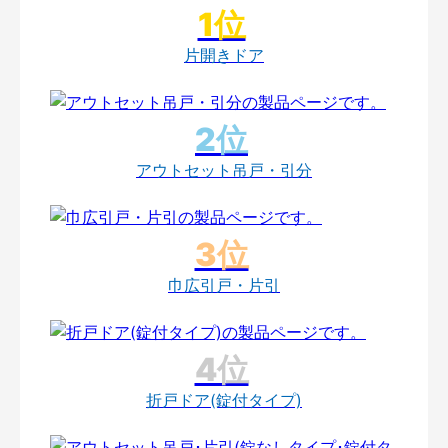
片開きドア
アウトセット吊戸・引分
巾広引戸・片引
折戸ドア(錠付タイプ)