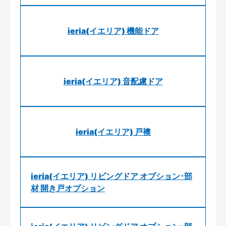
ieria(イエリア) 機能ドア
ieria(イエリア) 音配慮ドア
ieria(イエリア) 戸襖
ieria(イエリア) リビングドア オプション･部
材 開き戸オプション