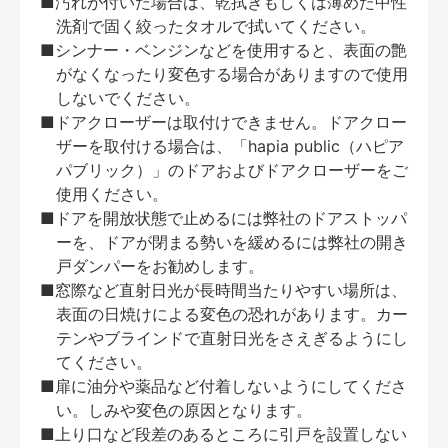
■汚れが付いた場合は、乾拭きもしくは薄めた中性
洗剤で固く絞ったタオルで拭いてください。
■シンナー・ベンジンなどを使用すると、表面の艶
がなくなったり変色する場合がありますので使用
しないでください。
■ドアクローザーは取付けできません。ドアクロー
ザーを取付ける場合は、「hapia public（ハピア
パブリック）」のドアおよびドアクローザーをご
使用ください。
■ドアを開放状態で止めるには弊社のドアストッパ
ーを、ドアが閉まる勢いを緩めるには弊社の開き
戸ダンパーをお勧めします。
■窓際など直射日光が長時間当たりやすい場所は、
表面の日焼けによる変色の恐れがあります。カー
テンやブラインドで直射日光をさえぎるようにし
てください。
■扉に油分や薬品など付着しないようにしてくださ
い。しみや変色の原因となります。
■上り口など段差のあるところに引戸を設置しない