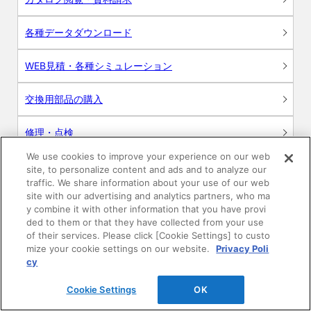
各種データダウンロード
WEB見積・各種シミュレーション
交換用部品の購入
修理・点検
We use cookies to improve your experience on our web
お問い合わせ
site, to personalize content and ads and to analyze our
traffic. We share information about your use of our web
ログイン
site with our advertising and analytics partners, who ma
y combine it with other information that you have provi
ded to them or that they have collected from your use
建築・設計関係者様向けサイト
of their services. Please click [Cookie Settings] to custo
mize your cookie settings on our website.
Privacy Poli
ユーザー登録サービス
cy
Cookie Settings
OK
WEB見積システム