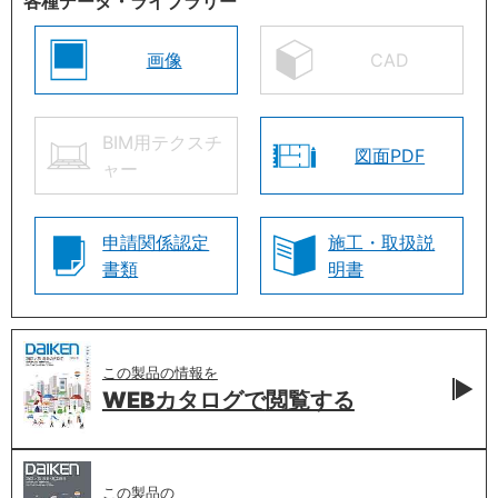
各種データ・ライブラリー
画像
CAD
BIM用テクスチ
図面PDF
ャー
申請関係認定
施工・取扱説
書類
明書
この製品の情報を
WEBカタログで
閲覧する
この製品の