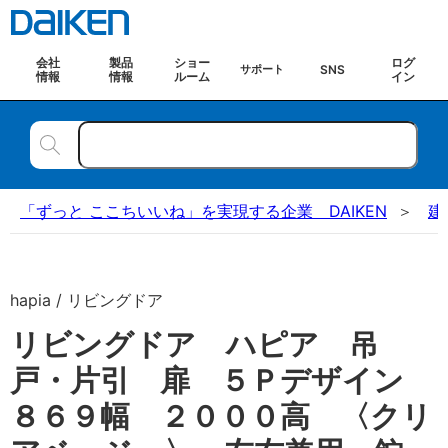
会社
製品
ショー
ログ
SNS
サポート
情報
情報
ルーム
イン
「ずっと ここちいいね」を実現する企業 DAIKEN
建
hapia / リビングドア
リビングドア ハピア 吊
戸・片引 扉 ５Ｐデザイン
８６９幅 ２０００高 〈クリ