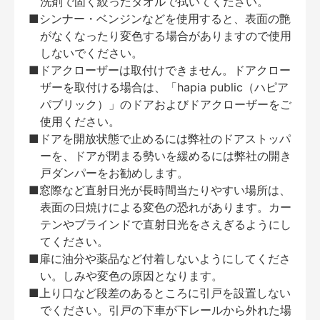
洗剤で固く絞ったタオルで拭いてください。
■シンナー・ベンジンなどを使用すると、表面の艶
がなくなったり変色する場合がありますので使用
しないでください。
■ドアクローザーは取付けできません。ドアクロー
ザーを取付ける場合は、「hapia public（ハピア
パブリック）」のドアおよびドアクローザーをご
使用ください。
■ドアを開放状態で止めるには弊社のドアストッパ
ーを、ドアが閉まる勢いを緩めるには弊社の開き
戸ダンパーをお勧めします。
■窓際など直射日光が長時間当たりやすい場所は、
表面の日焼けによる変色の恐れがあります。カー
テンやブラインドで直射日光をさえぎるようにし
てください。
■扉に油分や薬品など付着しないようにしてくださ
い。しみや変色の原因となります。
■上り口など段差のあるところに引戸を設置しない
でください。引戸の下車が下レールから外れた場