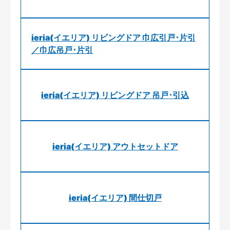
ieria(イエリア) リビングドア 巾広引戸･片引
／巾広吊戸･片引
ieria(イエリア) リビングドア 吊戸･引込
ieria(イエリア) アウトセットドア
ieria(イエリア) 間仕切戸