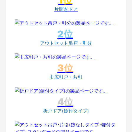
片開きドア
アウトセット吊戸・引分
巾広引戸・片引
折戸ドア(錠付タイプ)