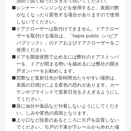
洗剤で固く絞ったタオルで拭いてください。
■シンナー・ベンジンなどを使用すると、表面の艶
がなくなったり変色する場合がありますので使用
しないでください。
■ドアクローザーは取付けできません。ドアクロー
ザーを取付ける場合は、「hapia public（ハピア
パブリック）」のドアおよびドアクローザーをご
使用ください。
■ドアを開放状態で止めるには弊社のドアストッパ
ーを、ドアが閉まる勢いを緩めるには弊社の開き
戸ダンパーをお勧めします。
■窓際など直射日光が長時間当たりやすい場所は、
表面の日焼けによる変色の恐れがあります。カー
テンやブラインドで直射日光をさえぎるようにし
てください。
■扉に油分や薬品など付着しないようにしてくださ
い。しみや変色の原因となります。
■上り口など段差のあるところに引戸を設置しない
でください。引戸の下車が下レールから外れた場