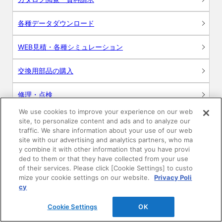
各種データダウンロード
WEB見積・各種シミュレーション
交換用部品の購入
修理・点検
We use cookies to improve your experience on our web
お問い合わせ
site, to personalize content and ads and to analyze our
traffic. We share information about your use of our web
ログイン
site with our advertising and analytics partners, who ma
y combine it with other information that you have provi
ded to them or that they have collected from your use
建築・設計関係者様向けサイト
of their services. Please click [Cookie Settings] to custo
mize your cookie settings on our website.
Privacy Poli
ユーザー登録サービス
cy
Cookie Settings
OK
WEB見積システム