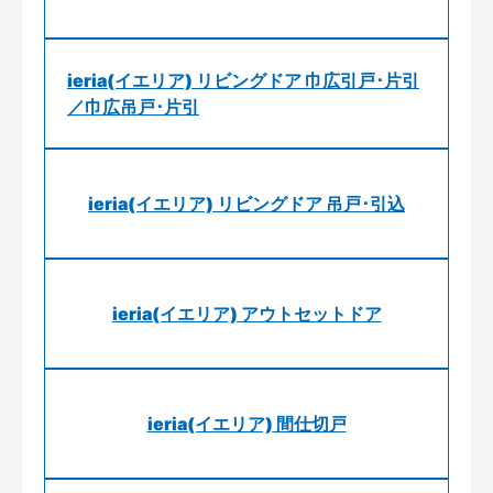
ieria(イエリア) リビングドア 巾広引戸･片引
／巾広吊戸･片引
ieria(イエリア) リビングドア 吊戸･引込
ieria(イエリア) アウトセットドア
ieria(イエリア) 間仕切戸