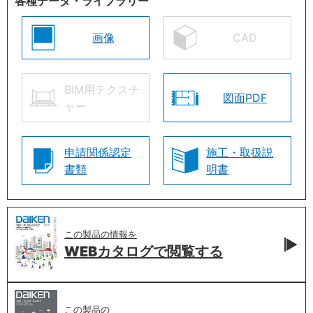
各種データ・ライブラリー
画像
CAD
BIM用テクスチ
図面PDF
ャー
申請関係認定
施工・取扱説
書類
明書
この製品の情報を
WEBカタログで
閲覧する
この製品の