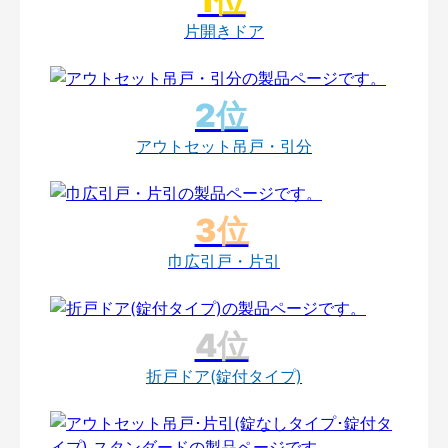
片開きドア
アウトセット吊戸・引分
巾広引戸・片引
折戸ドア(錠付タイプ)