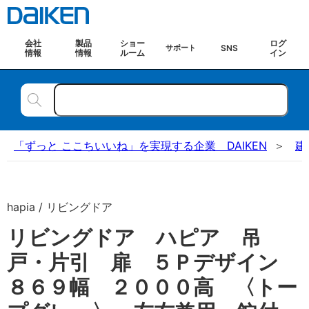
会社
製品
ショー
ログ
SNS
サポート
情報
情報
ルーム
イン
「ずっと ここちいいね」を実現する企業 DAIKEN
建
hapia / リビングドア
リビングドア ハピア 吊
戸・片引 扉 ５Ｐデザイン
８６９幅 ２０００高 〈トー