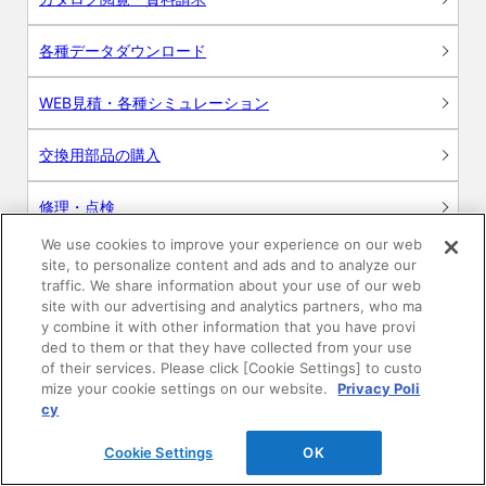
各種データダウンロード
WEB見積・各種シミュレーション
交換用部品の購入
修理・点検
We use cookies to improve your experience on our web
お問い合わせ
site, to personalize content and ads and to analyze our
traffic. We share information about your use of our web
ログイン
site with our advertising and analytics partners, who ma
y combine it with other information that you have provi
ded to them or that they have collected from your use
建築・設計関係者様向けサイト
of their services. Please click [Cookie Settings] to custo
mize your cookie settings on our website.
Privacy Poli
ユーザー登録サービス
cy
Cookie Settings
OK
WEB見積システム