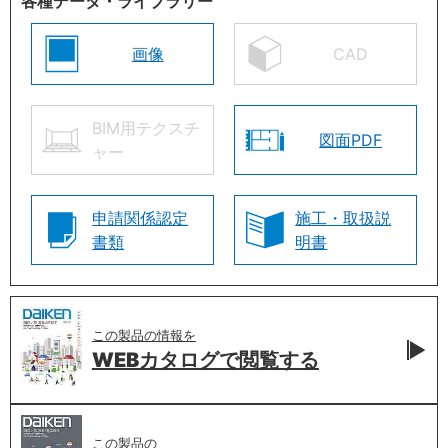
各種データ・ライブラリー
画像
CAD
BIM用テクスチ
図面PDF
ャー
申請関係認定
施工・取扱説
書類
明書
この製品の情報を
WEBカタログで
閲覧する
この製品の