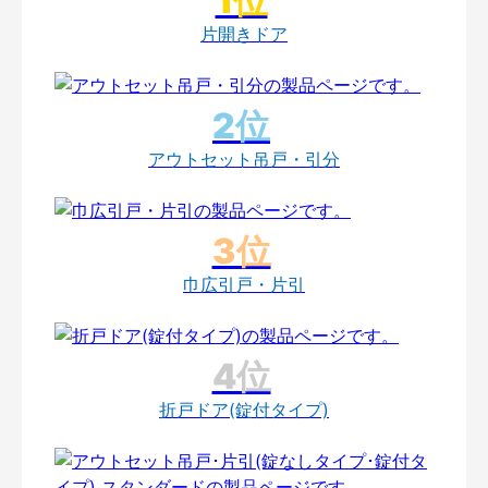
片開きドア
アウトセット吊戸・引分
巾広引戸・片引
折戸ドア(錠付タイプ)