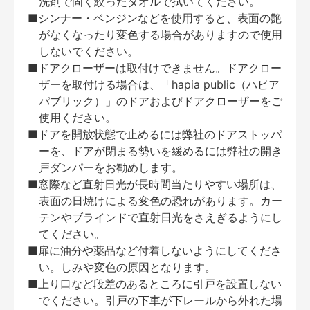
洗剤で固く絞ったタオルで拭いてください。
■シンナー・ベンジンなどを使用すると、表面の艶
がなくなったり変色する場合がありますので使用
しないでください。
■ドアクローザーは取付けできません。ドアクロー
ザーを取付ける場合は、「hapia public（ハピア
パブリック）」のドアおよびドアクローザーをご
使用ください。
■ドアを開放状態で止めるには弊社のドアストッパ
ーを、ドアが閉まる勢いを緩めるには弊社の開き
戸ダンパーをお勧めします。
■窓際など直射日光が長時間当たりやすい場所は、
表面の日焼けによる変色の恐れがあります。カー
テンやブラインドで直射日光をさえぎるようにし
てください。
■扉に油分や薬品など付着しないようにしてくださ
い。しみや変色の原因となります。
■上り口など段差のあるところに引戸を設置しない
でください。引戸の下車が下レールから外れた場