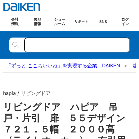
会社
製品
ショー
ログ
SNS
サポート
情報
情報
ルーム
イン
「ずっと ここちいいね」を実現する企業 DAIKEN
建
hapia / リビングドア
リビングドア ハピア 吊
戸・片引 扉 ５５デザイン
７２１．５幅 ２０００高