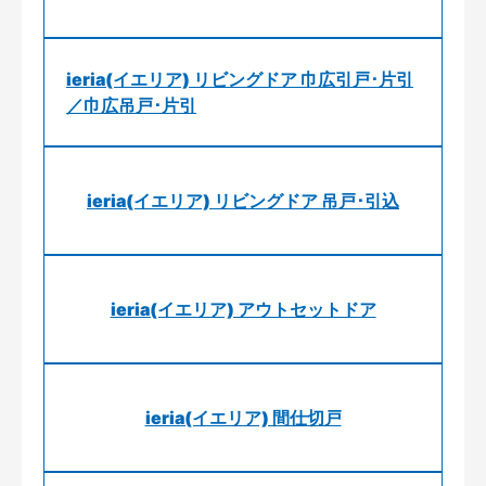
ieria(イエリア) リビングドア 巾広引戸･片引
／巾広吊戸･片引
ieria(イエリア) リビングドア 吊戸･引込
ieria(イエリア) アウトセットドア
ieria(イエリア) 間仕切戸