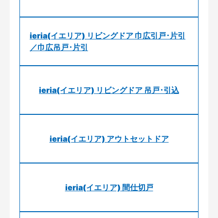
ieria(イエリア) リビングドア 巾広引戸･片引
／巾広吊戸･片引
ieria(イエリア) リビングドア 吊戸･引込
ieria(イエリア) アウトセットドア
ieria(イエリア) 間仕切戸