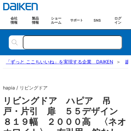
会社
製品
ショー
ログ
SNS
サポート
情報
情報
ルーム
イン
「ずっと ここちいいね」を実現する企業 DAIKEN
建
hapia / リビングドア
リビングドア ハピア 吊
戸・片引 扉 ５５デザイン
８１９幅 ２０００高 〈ネオ