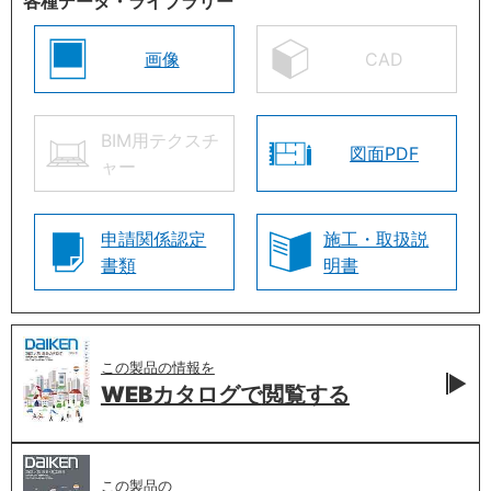
各種データ・ライブラリー
画像
CAD
BIM用テクスチ
図面PDF
ャー
申請関係認定
施工・取扱説
書類
明書
この製品の情報を
WEBカタログで
閲覧する
この製品の