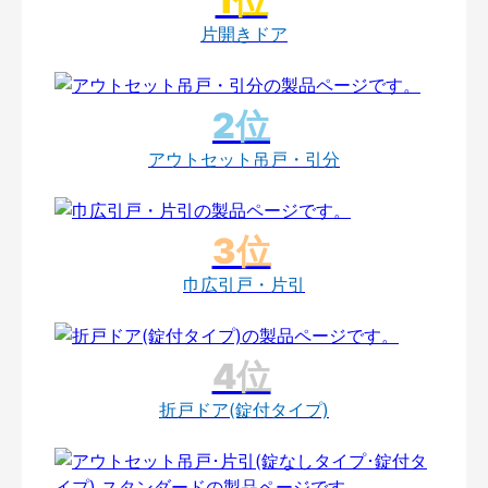
片開きドア
アウトセット吊戸・引分
巾広引戸・片引
折戸ドア(錠付タイプ)