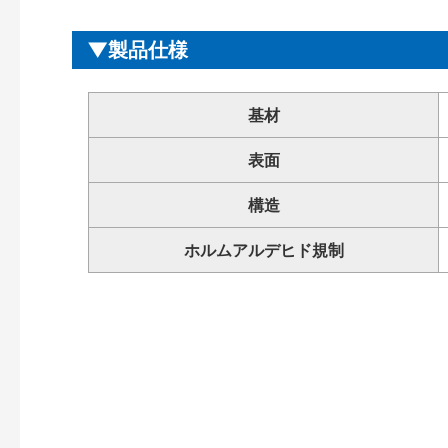
製品仕様
基材
表面
構造
ホルムアルデヒド規制