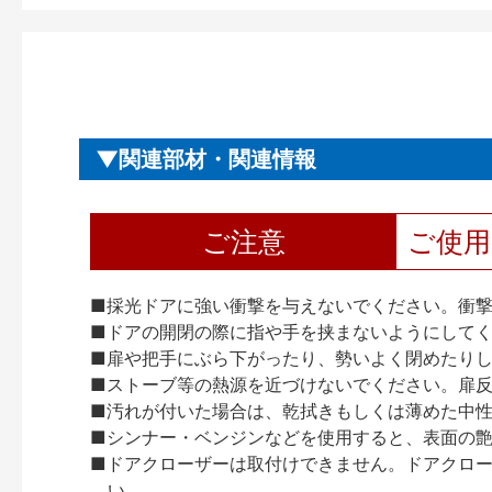
関連部材・関連情報
ご注意
ご使
■採光ドアに強い衝撃を与えないでください。衝
■ドアの開閉の際に指や手を挟まないようにして
■扉や把手にぶら下がったり、勢いよく閉めたり
■ストーブ等の熱源を近づけないでください。扉
■汚れが付いた場合は、乾拭きもしくは薄めた中
■シンナー・ベンジンなどを使用すると、表面の
■ドアクローザーは取付けできません。ドアクローザー
い。