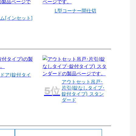
L型コーナー間仕切
ム[インセット]
ドア(錠付タイ
アウトセット吊戸･
片引(錠なしタイプ･
錠付タイプ) スタン
ダード