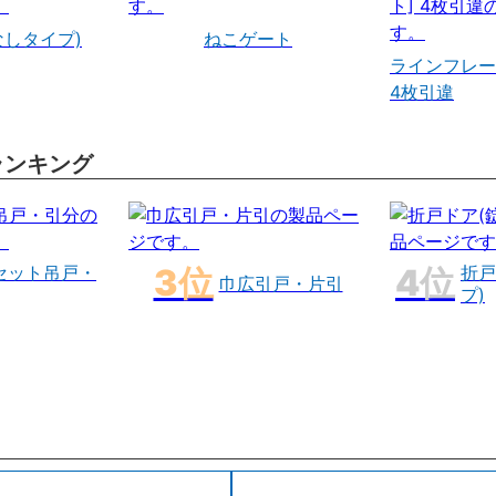
なしタイプ)
ねこゲート
ラインフレー
4枚引違
ランキング
セット吊戸・
折戸
巾広引戸・片引
プ)