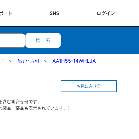
ポート
SNS
ログ
イン
検索
吊戸
吊戸･片引
AA1H55-14WHLJA
お気に入り
を含む組合せ例です。
の製品・部品も表示されています。）