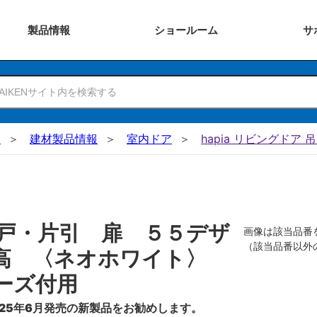
製品
情報
ショー
ルーム
サ
N
建材製品情報
室内ドア
hapia リビングドア 
戸・片引 扉 ５５デザ
画像は該当品番
（該当品番以外
０高 〈ネオホワイト〉
ーズ付用
25年6月発売の新製品をお勧めします。