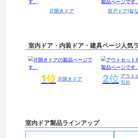
片開きドア
折戸ドア(錠
室内ドア・内装ドア・建具ページ人気
アウト
片開きドア
引分
室内ドア製品ラインアップ