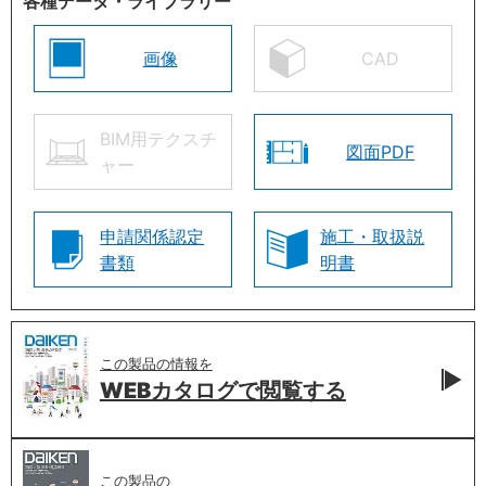
各種データ・ライブラリー
画像
CAD
BIM用テクスチ
図面PDF
ャー
申請関係認定
施工・取扱説
書類
明書
この製品の情報を
WEBカタログで
閲覧する
この製品の