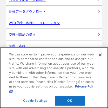
各種データダウンロード
WEB見積・各種シミュレーション
交換用部品の購入
修理・点検
We use cookies to improve your experience on our web
お問い合わせ
site, to personalize content and ads and to analyze our
traffic. We share information about your use of our web
ログイン
site with our advertising and analytics partners, who ma
y combine it with other information that you have provi
ded to them or that they have collected from your use
建築・設計関係者様向けサイト
of their services. Please click [Cookie Settings] to custo
mize your cookie settings on our website.
Privacy Poli
ユーザー登録サービス
cy
Cookie Settings
OK
WEB見積システム