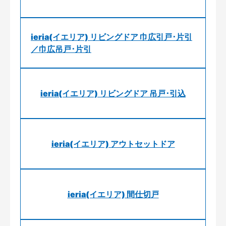
ieria(イエリア) リビングドア 巾広引戸･片引
／巾広吊戸･片引
ieria(イエリア) リビングドア 吊戸･引込
ieria(イエリア) アウトセットドア
ieria(イエリア) 間仕切戸