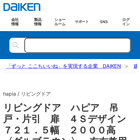
会社
製品
ショー
ログ
SNS
サポート
情報
情報
ルーム
イン
「ずっと ここちいいね」を実現する企業 DAIKEN
建
hapia / リビングドア
リビングドア ハピア 吊
戸・片引 扉 ４Ｓデザイン
７２１．５幅 ２０００高