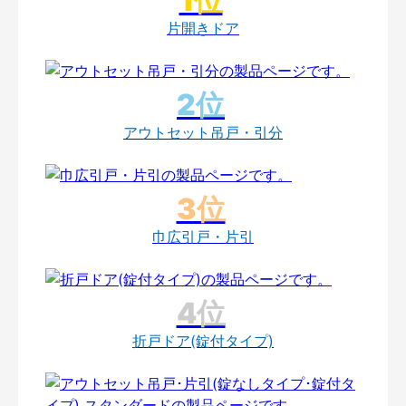
片開きドア
アウトセット吊戸・引分
巾広引戸・片引
折戸ドア(錠付タイプ)