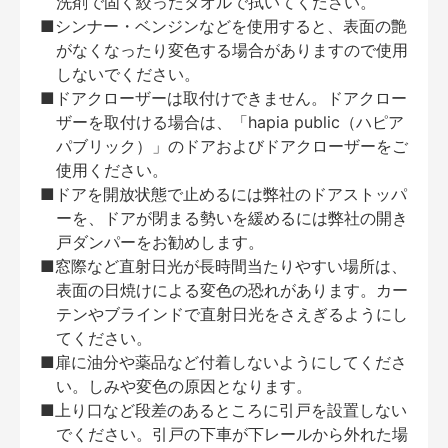
洗剤で固く絞ったタオルで拭いてください。
■シンナー・ベンジンなどを使用すると、表面の艶
がなくなったり変色する場合がありますので使用
しないでください。
■ドアクローザーは取付けできません。ドアクロー
ザーを取付ける場合は、「hapia public（ハピア
パブリック）」のドアおよびドアクローザーをご
使用ください。
■ドアを開放状態で止めるには弊社のドアストッパ
ーを、ドアが閉まる勢いを緩めるには弊社の開き
戸ダンパーをお勧めします。
■窓際など直射日光が長時間当たりやすい場所は、
表面の日焼けによる変色の恐れがあります。カー
テンやブラインドで直射日光をさえぎるようにし
てください。
■扉に油分や薬品など付着しないようにしてくださ
い。しみや変色の原因となります。
■上り口など段差のあるところに引戸を設置しない
でください。引戸の下車が下レールから外れた場