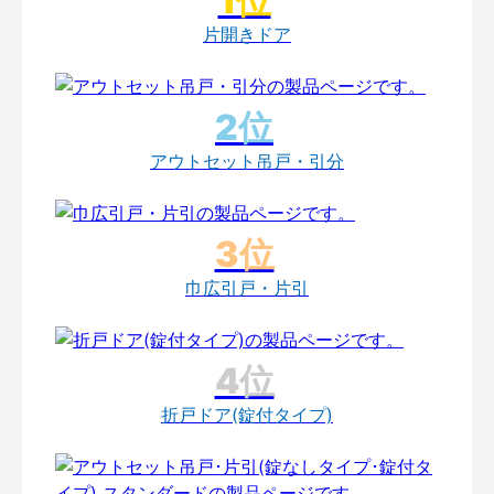
片開きドア
アウトセット吊戸・引分
巾広引戸・片引
折戸ドア(錠付タイプ)