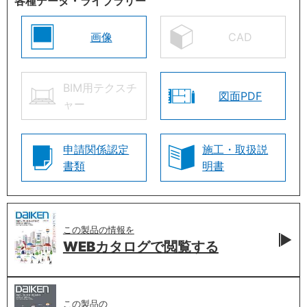
各種データ・ライブラリー
画像
CAD
BIM用テクスチ
図面PDF
ャー
申請関係認定
施工・取扱説
書類
明書
この製品の情報を
WEBカタログで
閲覧する
この製品の