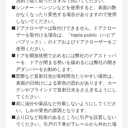
洗剤で固く絞ったタオルで拭いてください。
■シンナー・ベンジンなどを使用すると、表面の艶
がなくなったり変色する場合がありますので使用
しないでください。
■ドアクローザーは取付けできません。ドアクロー
ザーを取付ける場合は、「hapia public（ハピア
パブリック）」のドアおよびドアクローザーをご
使用ください。
■ドアを開放状態で止めるには弊社のドアストッパ
ーを、ドアが閉まる勢いを緩めるには弊社の開き
戸ダンパーをお勧めします。
■窓際など直射日光が長時間当たりやすい場所は、
表面の日焼けによる変色の恐れがあります。カー
テンやブラインドで直射日光をさえぎるようにし
てください。
■扉に油分や薬品など付着しないようにしてくださ
い。しみや変色の原因となります。
■上り口など段差のあるところに引戸を設置しない
でください。引戸の下車が下レールから外れた場