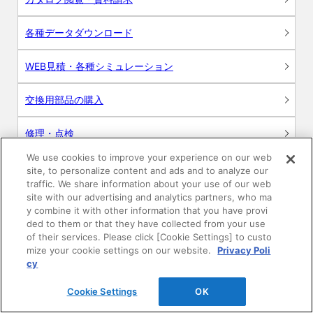
各種データダウンロード
WEB見積・各種シミュレーション
交換用部品の購入
修理・点検
We use cookies to improve your experience on our web
お問い合わせ
site, to personalize content and ads and to analyze our
traffic. We share information about your use of our web
ログイン
site with our advertising and analytics partners, who ma
y combine it with other information that you have provi
ded to them or that they have collected from your use
建築・設計関係者様向けサイト
of their services. Please click [Cookie Settings] to custo
mize your cookie settings on our website.
Privacy Poli
ユーザー登録サービス
cy
Cookie Settings
OK
WEB見積システム