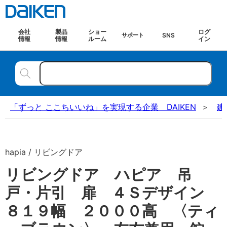
会社
製品
ショー
ログ
SNS
サポート
情報
情報
ルーム
イン
「ずっと ここちいいね」を実現する企業 DAIKEN
建
hapia / リビングドア
リビングドア ハピア 吊
戸・片引 扉 ４Ｓデザイン
８１９幅 ２０００高 〈ティ