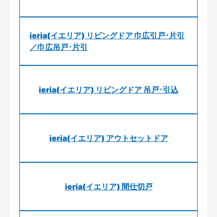
ieria(イエリア) リビングドア 巾広引戸･片引
／巾広吊戸･片引
ieria(イエリア) リビングドア 吊戸･引込
ieria(イエリア) アウトセットドア
ieria(イエリア) 間仕切戸