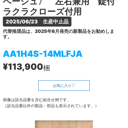
ベージュ〉 左右兼用 錠付
ラクラクローズ付用
2025/06/23　生産中止品
代替推奨品は、2025年6月発売の新製品をお勧めしま
す。
AA1H4S-14MLFJA
¥113,900
梱
お気に入り
画像は該当品番を含む組合せ例です。
（該当品番以外の製品・部品も表示されています。）