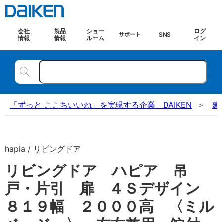
会社
製品
ショー
ログ
SNS
サポート
情報
情報
ルーム
イン
「ずっと ここちいいね」を実現する企業 DAIKEN
建
hapia / リビングドア
リビングドア ハピア 吊
戸・片引 扉 ４Ｓデザイン
８１９幅 ２０００高 〈ミル