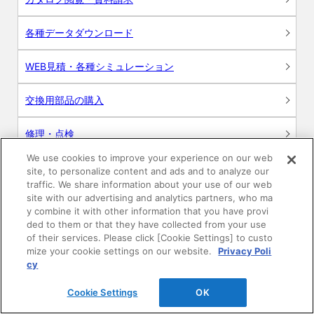
各種データダウンロード
WEB見積・各種シミュレーション
交換用部品の購入
修理・点検
We use cookies to improve your experience on our web
お問い合わせ
site, to personalize content and ads and to analyze our
traffic. We share information about your use of our web
ログイン
site with our advertising and analytics partners, who ma
y combine it with other information that you have provi
ded to them or that they have collected from your use
建築・設計関係者様向けサイト
of their services. Please click [Cookie Settings] to custo
mize your cookie settings on our website.
Privacy Poli
ユーザー登録サービス
cy
Cookie Settings
OK
WEB見積システム