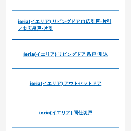
ieria(イエリア) リビングドア 巾広引戸･片引
／巾広吊戸･片引
ieria(イエリア) リビングドア 吊戸･引込
ieria(イエリア) アウトセットドア
ieria(イエリア) 間仕切戸