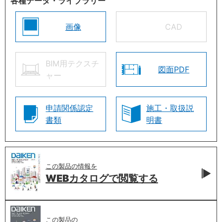
各種データ・ライブラリー
画像
CAD
BIM用テクスチ
図面PDF
ャー
申請関係認定
施工・取扱説
書類
明書
この製品の情報を
WEBカタログで
閲覧する
この製品の