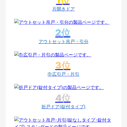
片開きドア
アウトセット吊戸・引分
巾広引戸・片引
折戸ドア(錠付タイプ)