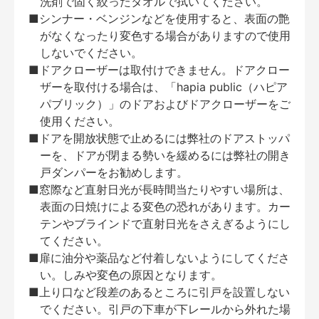
洗剤で固く絞ったタオルで拭いてください。
■シンナー・ベンジンなどを使用すると、表面の艶
がなくなったり変色する場合がありますので使用
しないでください。
■ドアクローザーは取付けできません。ドアクロー
ザーを取付ける場合は、「hapia public（ハピア
パブリック）」のドアおよびドアクローザーをご
使用ください。
■ドアを開放状態で止めるには弊社のドアストッパ
ーを、ドアが閉まる勢いを緩めるには弊社の開き
戸ダンパーをお勧めします。
■窓際など直射日光が長時間当たりやすい場所は、
表面の日焼けによる変色の恐れがあります。カー
テンやブラインドで直射日光をさえぎるようにし
てください。
■扉に油分や薬品など付着しないようにしてくださ
い。しみや変色の原因となります。
■上り口など段差のあるところに引戸を設置しない
でください。引戸の下車が下レールから外れた場