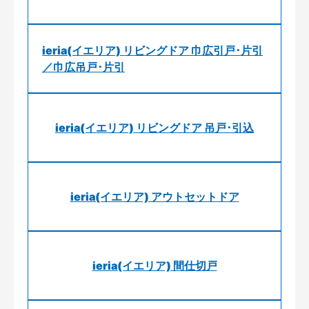
ieria(イエリア) リビングドア 巾広引戸･片引
／巾広吊戸･片引
ieria(イエリア) リビングドア 吊戸･引込
ieria(イエリア) アウトセットドア
ieria(イエリア) 間仕切戸