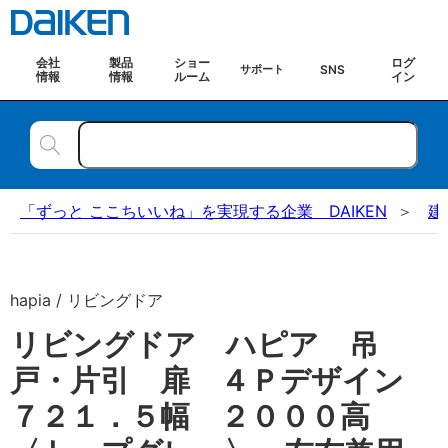
会社
製品
ショー
ログ
SNS
サポート
情報
情報
ルーム
イン
「ずっと ここちいいね」を実現する企業 DAIKEN
建
hapia / リビングドア
リビングドア ハピア 吊
戸・片引 扉 ４Ｐデザイン
７２１．５幅 ２０００高