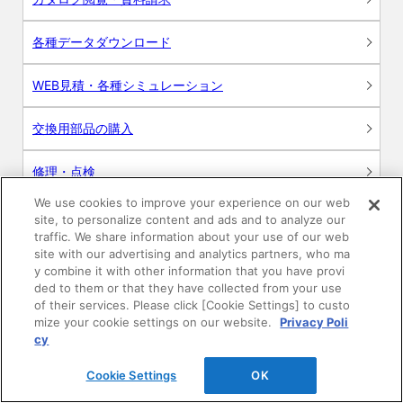
各種データダウンロード
WEB見積・各種シミュレーション
交換用部品の購入
修理・点検
We use cookies to improve your experience on our web
お問い合わせ
site, to personalize content and ads and to analyze our
traffic. We share information about your use of our web
ログイン
site with our advertising and analytics partners, who ma
y combine it with other information that you have provi
ded to them or that they have collected from your use
建築・設計関係者様向けサイト
of their services. Please click [Cookie Settings] to custo
mize your cookie settings on our website.
Privacy Poli
ユーザー登録サービス
cy
Cookie Settings
OK
WEB見積システム