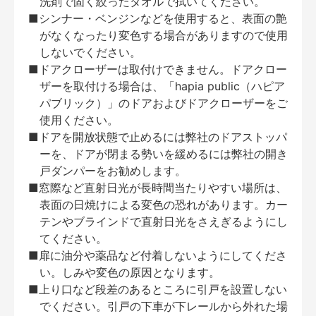
洗剤で固く絞ったタオルで拭いてください。
■シンナー・ベンジンなどを使用すると、表面の艶
がなくなったり変色する場合がありますので使用
しないでください。
■ドアクローザーは取付けできません。ドアクロー
ザーを取付ける場合は、「hapia public（ハピア
パブリック）」のドアおよびドアクローザーをご
使用ください。
■ドアを開放状態で止めるには弊社のドアストッパ
ーを、ドアが閉まる勢いを緩めるには弊社の開き
戸ダンパーをお勧めします。
■窓際など直射日光が長時間当たりやすい場所は、
表面の日焼けによる変色の恐れがあります。カー
テンやブラインドで直射日光をさえぎるようにし
てください。
■扉に油分や薬品など付着しないようにしてくださ
い。しみや変色の原因となります。
■上り口など段差のあるところに引戸を設置しない
でください。引戸の下車が下レールから外れた場