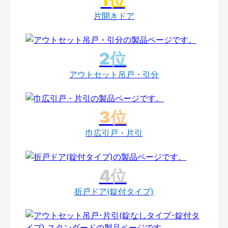
片開きドア
アウトセット吊戸・引分
巾広引戸・片引
折戸ドア(錠付タイプ)