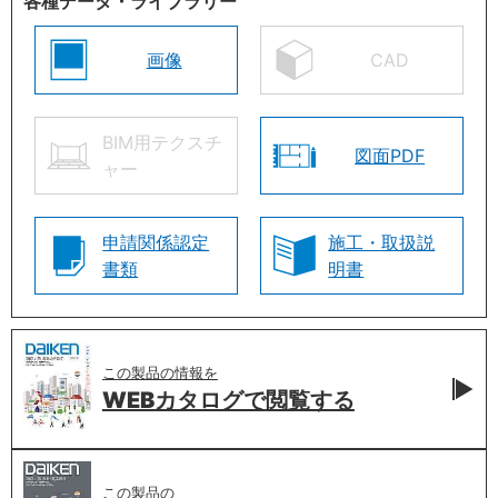
各種データ・ライブラリー
画像
CAD
BIM用テクスチ
図面PDF
ャー
申請関係認定
施工・取扱説
書類
明書
この製品の情報を
WEBカタログで
閲覧する
この製品の