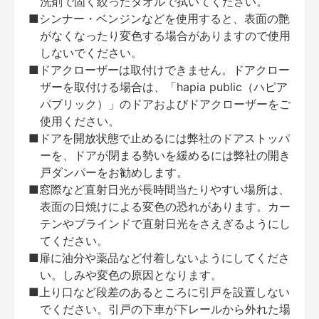
洗剤で固く絞ったタオルで拭いてください。
■シンナー・ベンジンなどを使用すると、表面の艶
がなくなったり変色する場合がありますので使用
しないでください。
■ドアクローザーは取付けできません。ドアクロー
ザーを取付ける場合は、「hapia public（ハピア
パブリック）」のドアおよびドアクローザーをご
使用ください。
■ドアを開放状態で止めるには弊社のドアストッパ
ーを、ドアが閉まる勢いを緩めるには弊社の開き
戸ダンパーをお勧めします。
■窓際など直射日光が長時間当たりやすい場所は、
表面の日焼けによる変色の恐れがあります。カー
テンやブラインドで直射日光をさえぎるようにし
てください。
■扉に油分や薬品など付着しないようにしてくださ
い。しみや変色の原因となります。
■上り口など段差のあるところに引戸を設置しない
でください。引戸の下車が下レールから外れた場