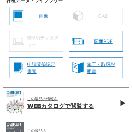
各種データ・ライブラリー
画像
CAD
BIM用テクスチ
図面PDF
ャー
申請関係認定
施工・取扱説
書類
明書
この製品の情報を
WEBカタログで
閲覧する
この製品の