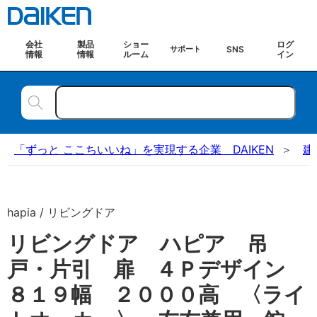
会社
製品
ショー
ログ
SNS
サポート
情報
情報
ルーム
イン
「ずっと ここちいいね」を実現する企業 DAIKEN
建
hapia / リビングドア
リビングドア ハピア 吊
戸・片引 扉 ４Ｐデザイン
８１９幅 ２０００高 〈ライ