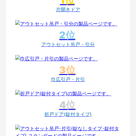
片開きドア
アウトセット吊戸・引分
巾広引戸・片引
折戸ドア(錠付タイプ)