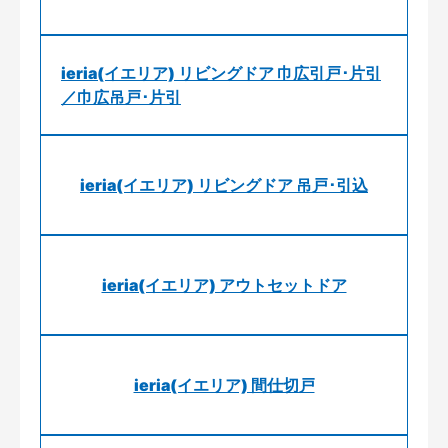
ieria(イエリア) リビングドア 巾広引戸･片引
／巾広吊戸･片引
ieria(イエリア) リビングドア 吊戸･引込
ieria(イエリア) アウトセットドア
ieria(イエリア) 間仕切戸