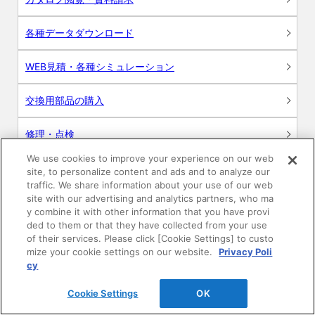
各種データダウンロード
WEB見積・各種シミュレーション
交換用部品の購入
修理・点検
We use cookies to improve your experience on our web
お問い合わせ
site, to personalize content and ads and to analyze our
traffic. We share information about your use of our web
ログイン
site with our advertising and analytics partners, who ma
y combine it with other information that you have provi
ded to them or that they have collected from your use
建築・設計関係者様向けサイト
of their services. Please click [Cookie Settings] to custo
mize your cookie settings on our website.
Privacy Poli
ユーザー登録サービス
cy
Cookie Settings
OK
WEB見積システム