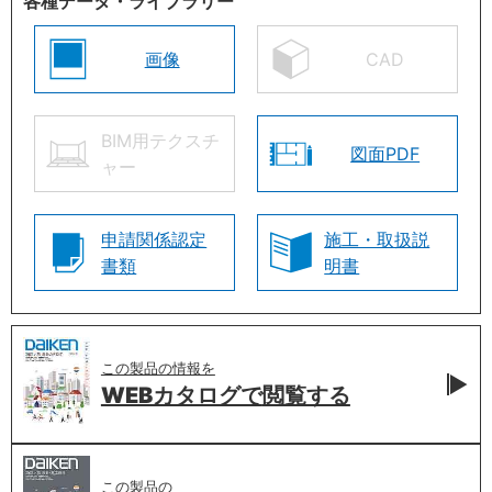
各種データ・ライブラリー
画像
CAD
BIM用テクスチ
図面PDF
ャー
申請関係認定
施工・取扱説
書類
明書
この製品の情報を
WEBカタログで
閲覧する
この製品の