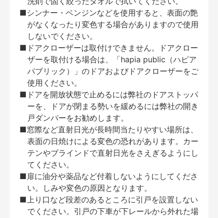
洗剤で固く絞ったタオルで拭いてください。
■シンナー・ベンジンなどを使用すると、表面の艶
がなくなったり変色する場合がありますので使用
しないでください。
■ドアクローザーは取付けできません。ドアクロー
ザーを取付ける場合は、「hapia public（ハピア
パブリック）」のドアおよびドアクローザーをご
使用ください。
■ドアを開放状態で止めるには弊社のドアストッパ
ーを、ドアが閉まる勢いを緩めるには弊社の開き
戸ダンパーをお勧めします。
■窓際など直射日光が長時間当たりやすい場所は、
表面の日焼けによる変色の恐れがあります。カー
テンやブラインドで直射日光をさえぎるようにし
てください。
■扉に油分や薬品など付着しないようにしてくださ
い。しみや変色の原因となります。
■上り口など段差のあるところに引戸を設置しない
でください。引戸の下車が下レールから外れた場