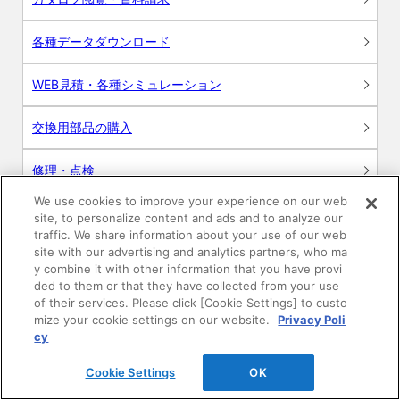
各種データダウンロード
WEB見積・各種シミュレーション
交換用部品の購入
修理・点検
We use cookies to improve your experience on our web
お問い合わせ
site, to personalize content and ads and to analyze our
traffic. We share information about your use of our web
ログイン
site with our advertising and analytics partners, who ma
y combine it with other information that you have provi
ded to them or that they have collected from your use
建築・設計関係者様向けサイト
of their services. Please click [Cookie Settings] to custo
mize your cookie settings on our website.
Privacy Poli
ユーザー登録サービス
cy
Cookie Settings
OK
WEB見積システム