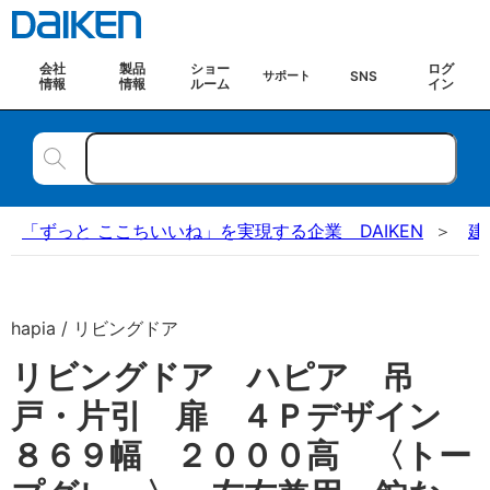
会社
製品
ショー
ログ
SNS
サポート
情報
情報
ルーム
イン
「ずっと ここちいいね」を実現する企業 DAIKEN
建
hapia / リビングドア
リビングドア ハピア 吊
戸・片引 扉 ４Ｐデザイン
８６９幅 ２０００高 〈トー