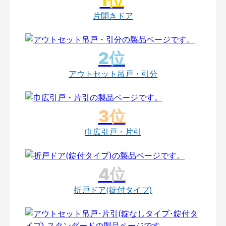
片開きドア
アウトセット吊戸・引分
巾広引戸・片引
折戸ドア(錠付タイプ)