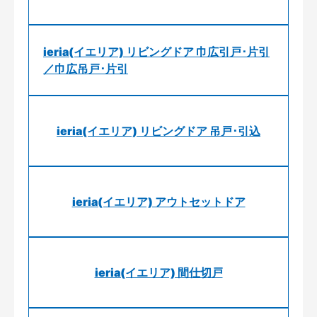
ieria(イエリア) リビングドア 巾広引戸･片引
／巾広吊戸･片引
ieria(イエリア) リビングドア 吊戸･引込
ieria(イエリア) アウトセットドア
ieria(イエリア) 間仕切戸