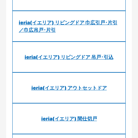
ieria(イエリア) リビングドア 巾広引戸･片引
／巾広吊戸･片引
ieria(イエリア) リビングドア 吊戸･引込
ieria(イエリア) アウトセットドア
ieria(イエリア) 間仕切戸