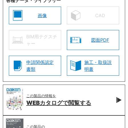
各種データ・ライブラリー
画像
CAD
BIM用テクスチ
図面PDF
ャー
申請関係認定
施工・取扱説
書類
明書
この製品の情報を
WEBカタログで
閲覧する
この製品の