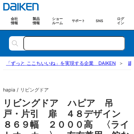
会社
製品
ショー
ログ
SNS
サポート
情報
情報
ルーム
イン
「ずっと ここちいいね」を実現する企業 DAIKEN
建
hapia / リビングドア
リビングドア ハピア 吊
戸・片引 扉 ４８デザイン
８６９幅 ２０００高 〈ライ