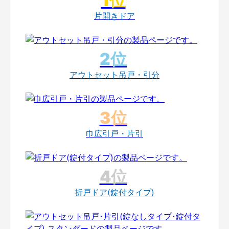
片開きドア
アウトセット吊戸・引分
巾広引戸・片引
折戸ドア(錠付タイプ)