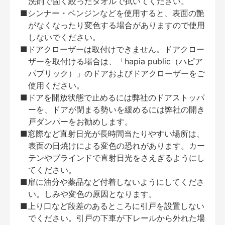
洗剤で固く絞ったタオルで拭いてください。
■シンナー・ベンジンなどを使用すると、表面の艶
がなくなったり変色する場合がありますので使用
しないでください。
■ドアクローザーは取付けできません。ドアクロー
ザーを取付ける場合は、「hapia public（ハピア
パブリック）」のドアおよびドアクローザーをご
使用ください。
■ドアを開放状態で止めるには弊社のドアストッパ
ーを、ドアが閉まる勢いを緩めるには弊社の開き
戸ダンパーをお勧めします。
■窓際など直射日光が長時間当たりやすい場所は、
表面の日焼けによる変色の恐れがあります。カー
テンやブラインドで直射日光をさえぎるようにし
てください。
■扉に油分や薬品など付着しないようにしてくださ
い。しみや変色の原因となります。
■上り口など段差のあるところに引戸を設置しない
でください。引戸の下車が下レールから外れた場