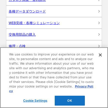
各種データダウンロード
WEB見積・各種シミュレーション
交換用部品の購入
修理・点検
We use cookies to improve your experience on our web
お問い合わせ
site, to personalize content and ads and to analyze our
traffic. We share information about your use of our web
ログイン
site with our advertising and analytics partners, who ma
y combine it with other information that you have provi
ded to them or that they have collected from your use
建築・設計関係者様向けサイト
of their services. Please click [Cookie Settings] to custo
mize your cookie settings on our website.
Privacy Poli
ユーザー登録サービス
cy
Cookie Settings
OK
WEB見積システム