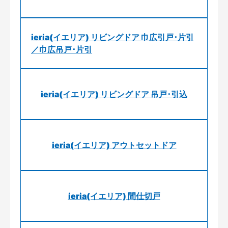
ieria(イエリア) リビングドア 巾広引戸･片引
／巾広吊戸･片引
ieria(イエリア) リビングドア 吊戸･引込
ieria(イエリア) アウトセットドア
ieria(イエリア) 間仕切戸