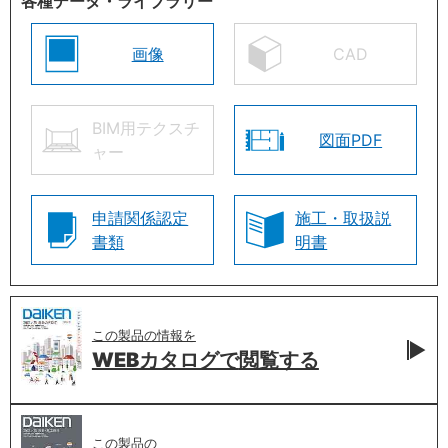
各種データ・ライブラリー
画像
CAD
BIM用テクスチ
図面PDF
ャー
申請関係認定
施工・取扱説
書類
明書
この製品の情報を
WEBカタログで
閲覧する
この製品の