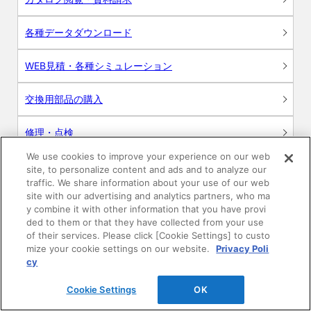
各種データダウンロード
WEB見積・各種シミュレーション
交換用部品の購入
修理・点検
We use cookies to improve your experience on our web
お問い合わせ
site, to personalize content and ads and to analyze our
traffic. We share information about your use of our web
ログイン
site with our advertising and analytics partners, who ma
y combine it with other information that you have provi
ded to them or that they have collected from your use
建築・設計関係者様向けサイト
of their services. Please click [Cookie Settings] to custo
mize your cookie settings on our website.
Privacy Poli
ユーザー登録サービス
cy
Cookie Settings
OK
WEB見積システム