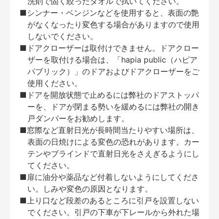
洗剤で固く絞ったタオルで拭いてください。
■シンナー・ベンジンなどを使用すると、表面の艶
がなくなったり変色する場合がありますので使用
しないでください。
■ドアクローザーは取付けできません。ドアクロー
ザーを取付ける場合は、「hapia public（ハピア
パブリック）」のドアおよびドアクローザーをご
使用ください。
■ドアを開放状態で止めるには弊社のドアストッパ
ーを、ドアが閉まる勢いを緩めるには弊社の開き
戸ダンパーをお勧めします。
■窓際など直射日光が長時間当たりやすい場所は、
表面の日焼けによる変色の恐れがあります。カー
テンやブラインドで直射日光をさえぎるようにし
てください。
■扉に油分や薬品など付着しないようにしてくださ
い。しみや変色の原因となります。
■上り口など段差のあるところに引戸を設置しない
でください。引戸の下車が下レールから外れた場