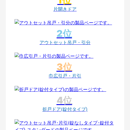
片開きドア
アウトセット吊戸・引分
巾広引戸・片引
折戸ドア(錠付タイプ)