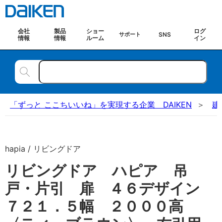
会社
製品
ショー
ログ
SNS
サポート
情報
情報
ルーム
イン
「ずっと ここちいいね」を実現する企業 DAIKEN
建
hapia / リビングドア
リビングドア ハピア 吊
戸・片引 扉 ４６デザイン
７２１．５幅 ２０００高