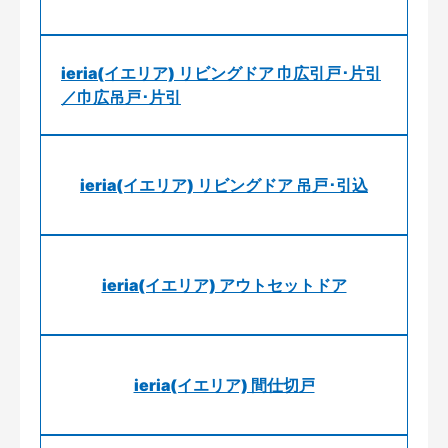
ieria(イエリア) リビングドア 巾広引戸･片引
／巾広吊戸･片引
ieria(イエリア) リビングドア 吊戸･引込
ieria(イエリア) アウトセットドア
ieria(イエリア) 間仕切戸