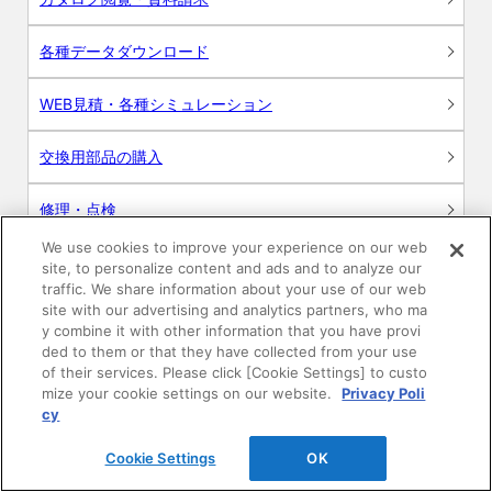
各種データダウンロード
WEB見積・各種シミュレーション
交換用部品の購入
修理・点検
We use cookies to improve your experience on our web
お問い合わせ
site, to personalize content and ads and to analyze our
traffic. We share information about your use of our web
ログイン
site with our advertising and analytics partners, who ma
y combine it with other information that you have provi
ded to them or that they have collected from your use
建築・設計関係者様向けサイト
of their services. Please click [Cookie Settings] to custo
mize your cookie settings on our website.
Privacy Poli
ユーザー登録サービス
cy
Cookie Settings
OK
WEB見積システム