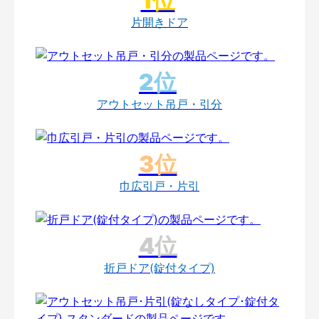
片開きドア
アウトセット吊戸・引分
巾広引戸・片引
折戸ドア(錠付タイプ)