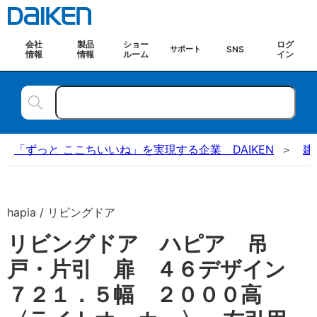
会社
製品
ショー
ログ
SNS
サポート
情報
情報
ルーム
イン
「ずっと ここちいいね」を実現する企業 DAIKEN
建
hapia / リビングドア
リビングドア ハピア 吊
戸・片引 扉 ４６デザイン
７２１．５幅 ２０００高