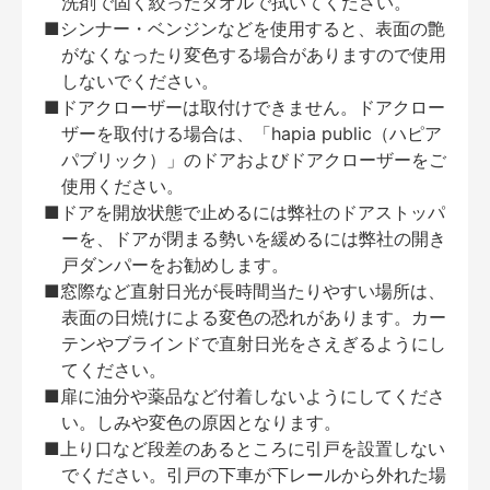
洗剤で固く絞ったタオルで拭いてください。
■シンナー・ベンジンなどを使用すると、表面の艶
がなくなったり変色する場合がありますので使用
しないでください。
■ドアクローザーは取付けできません。ドアクロー
ザーを取付ける場合は、「hapia public（ハピア
パブリック）」のドアおよびドアクローザーをご
使用ください。
■ドアを開放状態で止めるには弊社のドアストッパ
ーを、ドアが閉まる勢いを緩めるには弊社の開き
戸ダンパーをお勧めします。
■窓際など直射日光が長時間当たりやすい場所は、
表面の日焼けによる変色の恐れがあります。カー
テンやブラインドで直射日光をさえぎるようにし
てください。
■扉に油分や薬品など付着しないようにしてくださ
い。しみや変色の原因となります。
■上り口など段差のあるところに引戸を設置しない
でください。引戸の下車が下レールから外れた場