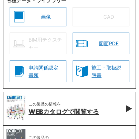
各種データ・ライブラリー
画像
CAD
BIM用テクスチ
図面PDF
ャー
申請関係認定
施工・取扱説
書類
明書
この製品の情報を
WEBカタログで
閲覧する
この製品の