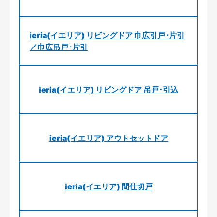
ieria(イエリア) リビングドア 巾広引戸･片引
／巾広吊戸･片引
ieria(イエリア) リビングドア 吊戸･引込
ieria(イエリア) アウトセットドア
ieria(イエリア) 間仕切戸