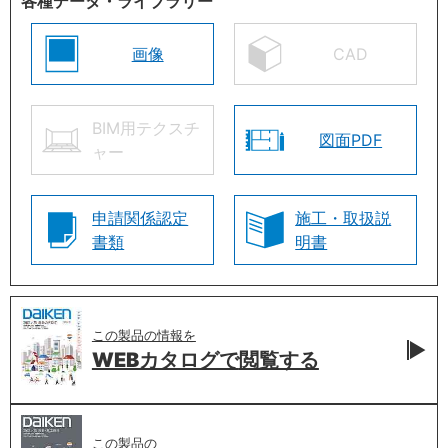
各種データ・ライブラリー
画像
CAD
BIM用テクスチ
図面PDF
ャー
申請関係認定
施工・取扱説
書類
明書
この製品の情報を
WEBカタログで
閲覧する
この製品の