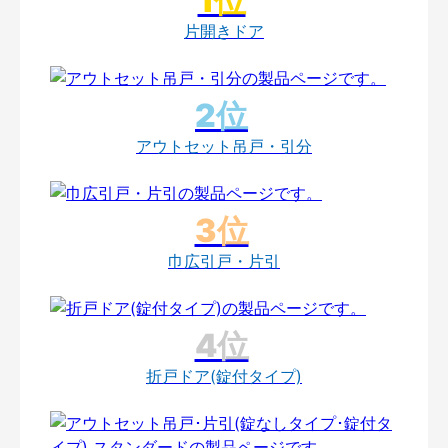
片開きドア
アウトセット吊戸・引分
巾広引戸・片引
折戸ドア(錠付タイプ)