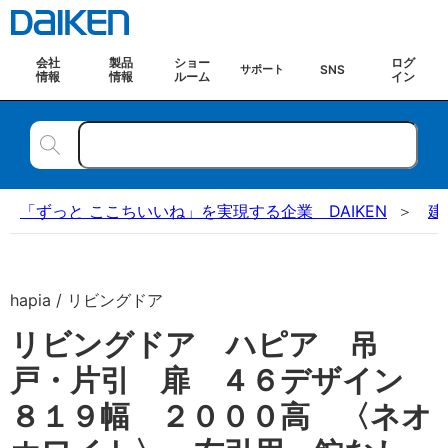
会社
製品
ショー
ログ
SNS
サポート
情報
情報
ルーム
イン
「ずっと ここちいいね」を実現する企業 DAIKEN
建
hapia / リビングドア
リビングドア ハピア 吊
戸・片引 扉 ４６デザイン
８１９幅 ２０００高 〈ネオ