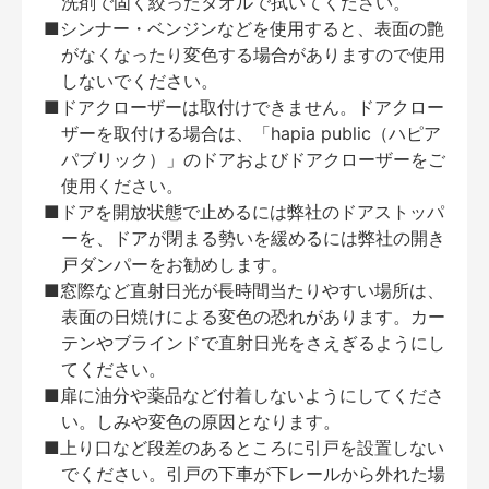
洗剤で固く絞ったタオルで拭いてください。
■シンナー・ベンジンなどを使用すると、表面の艶
がなくなったり変色する場合がありますので使用
しないでください。
■ドアクローザーは取付けできません。ドアクロー
ザーを取付ける場合は、「hapia public（ハピア
パブリック）」のドアおよびドアクローザーをご
使用ください。
■ドアを開放状態で止めるには弊社のドアストッパ
ーを、ドアが閉まる勢いを緩めるには弊社の開き
戸ダンパーをお勧めします。
■窓際など直射日光が長時間当たりやすい場所は、
表面の日焼けによる変色の恐れがあります。カー
テンやブラインドで直射日光をさえぎるようにし
てください。
■扉に油分や薬品など付着しないようにしてくださ
い。しみや変色の原因となります。
■上り口など段差のあるところに引戸を設置しない
でください。引戸の下車が下レールから外れた場