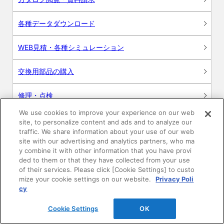
各種データダウンロード
WEB見積・各種シミュレーション
交換用部品の購入
修理・点検
We use cookies to improve your experience on our web
お問い合わせ
site, to personalize content and ads and to analyze our
traffic. We share information about your use of our web
ログイン
site with our advertising and analytics partners, who ma
y combine it with other information that you have provi
ded to them or that they have collected from your use
建築・設計関係者様向けサイト
of their services. Please click [Cookie Settings] to custo
mize your cookie settings on our website.
Privacy Poli
ユーザー登録サービス
cy
Cookie Settings
OK
WEB見積システム