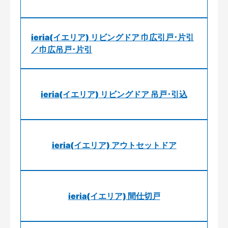
ieria(イエリア) リビングドア 巾広引戸･片引
／巾広吊戸･片引
ieria(イエリア) リビングドア 吊戸･引込
ieria(イエリア) アウトセットドア
ieria(イエリア) 間仕切戸