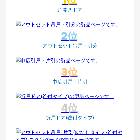
片開きドア
アウトセット吊戸・引分
巾広引戸・片引
折戸ドア(錠付タイプ)