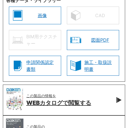
各種データ・ライブラリー
画像
CAD
BIM用テクスチ
図面PDF
ャー
申請関係認定
施工・取扱説
書類
明書
この製品の情報を
WEBカタログで
閲覧する
この製品の