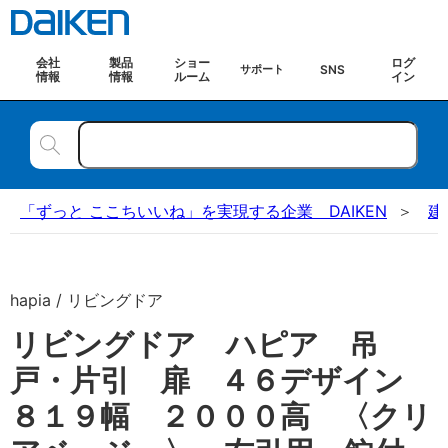
会社
製品
ショー
ログ
SNS
サポート
情報
情報
ルーム
イン
「ずっと ここちいいね」を実現する企業 DAIKEN
建
hapia / リビングドア
リビングドア ハピア 吊
戸・片引 扉 ４６デザイン
８１９幅 ２０００高 〈クリ