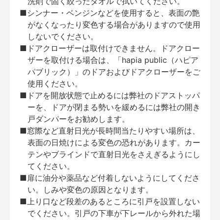
洗剤で固く絞ったタオルで拭いてください。
■シンナー・ベンジンなどを使用すると、表面の艶
がなくなったり変色する場合がありますので使用
しないでください。
■ドアクローザーは取付けできません。ドアクロー
ザーを取付ける場合は、「hapia public（ハピア
パブリック）」のドアおよびドアクローザーをご
使用ください。
■ドアを開放状態で止めるには弊社のドアストッパ
ーを、ドアが閉まる勢いを緩めるには弊社の開き
戸ダンパーをお勧めします。
■窓際など直射日光が長時間当たりやすい場所は、
表面の日焼けによる変色の恐れがあります。カー
テンやブラインドで直射日光をさえぎるようにし
てください。
■扉に油分や薬品など付着しないようにしてくださ
い。しみや変色の原因となります。
■上り口など段差のあるところに引戸を設置しない
でください。引戸の下車が下レールから外れた場