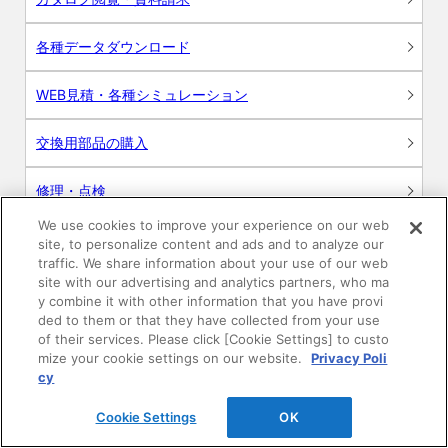
各種データダウンロード
WEB見積・各種シミュレーション
交換用部品の購入
修理・点検
We use cookies to improve your experience on our web
お問い合わせ
site, to personalize content and ads and to analyze our
traffic. We share information about your use of our web
ログイン
site with our advertising and analytics partners, who ma
y combine it with other information that you have provi
ded to them or that they have collected from your use
建築・設計関係者様向けサイト
of their services. Please click [Cookie Settings] to custo
mize your cookie settings on our website.
Privacy Poli
ユーザー登録サービス
cy
Cookie Settings
OK
WEB見積システム