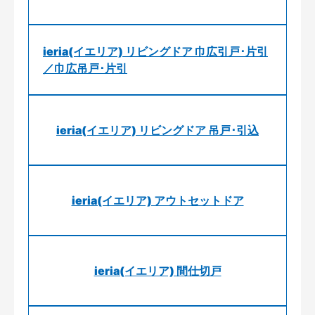
ieria(イエリア) リビングドア 巾広引戸･片引
／巾広吊戸･片引
ieria(イエリア) リビングドア 吊戸･引込
ieria(イエリア) アウトセットドア
ieria(イエリア) 間仕切戸