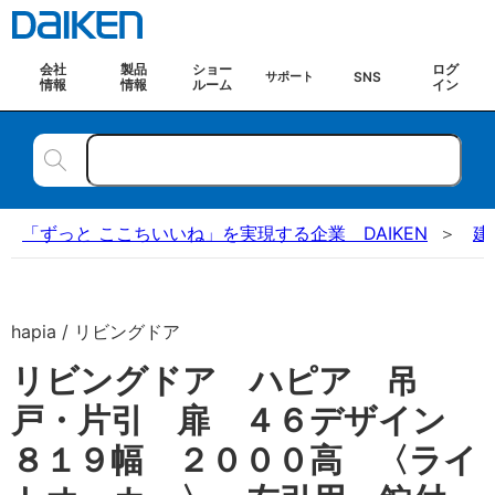
会社
製品
ショー
ログ
SNS
サポート
情報
情報
ルーム
イン
「ずっと ここちいいね」を実現する企業 DAIKEN
建
hapia / リビングドア
リビングドア ハピア 吊
戸・片引 扉 ４６デザイン
８１９幅 ２０００高 〈ライ