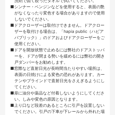
洗剤で固く絞ったタオルで拭いてください。
■シンナー・ベンジンなどを使用すると、表面の艶
がなくなったり変色する場合がありますので使用
しないでください。
■ドアクローザーは取付けできません。ドアクロー
ザーを取付ける場合は、「hapia public（ハピア
パブリック）」のドアおよびドアクローザーをご
使用ください。
■ドアを開放状態で止めるには弊社のドアストッパ
ーを、ドアが閉まる勢いを緩めるには弊社の開き
戸ダンパーをお勧めします。
■窓際など直射日光が長時間当たりやすい場所は、
表面の日焼けによる変色の恐れがあります。カー
テンやブラインドで直射日光をさえぎるようにし
てください。
■扉に油分や薬品など付着しないようにしてくださ
い。しみや変色の原因となります。
■上り口など段差のあるところに引戸を設置しない
でください。引戸の下車が下レールから外れた場