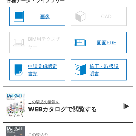
各種データ・ライブラリー
画像
CAD
BIM用テクスチ
図面PDF
ャー
申請関係認定
施工・取扱説
書類
明書
この製品の情報を
WEBカタログで
閲覧する
この製品の