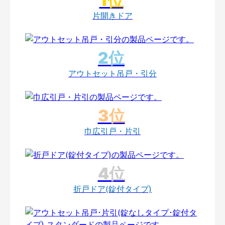
片開きドア
アウトセット吊戸・引分
巾広引戸・片引
折戸ドア(錠付タイプ)