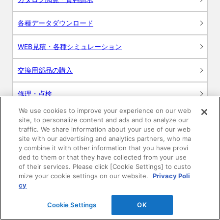
各種データダウンロード
WEB見積・各種シミュレーション
交換用部品の購入
修理・点検
We use cookies to improve your experience on our web
お問い合わせ
site, to personalize content and ads and to analyze our
traffic. We share information about your use of our web
ログイン
site with our advertising and analytics partners, who ma
y combine it with other information that you have provi
ded to them or that they have collected from your use
建築・設計関係者様向けサイト
of their services. Please click [Cookie Settings] to custo
mize your cookie settings on our website.
Privacy Poli
ユーザー登録サービス
cy
Cookie Settings
OK
WEB見積システム