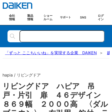
会社
製品
ショー
ログ
SNS
サポート
情報
情報
ルーム
イン
「ずっと ここちいいね」を実現する企業 DAIKEN
建
hapia / リビングドア
リビングドア ハピア 吊
戸・片引 扉 ４６デザイン
８６９幅 ２０００高 〈ダル