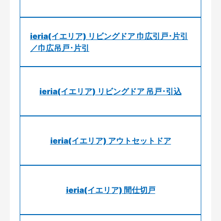
ieria(イエリア) リビングドア 巾広引戸･片引
／巾広吊戸･片引
ieria(イエリア) リビングドア 吊戸･引込
ieria(イエリア) アウトセットドア
ieria(イエリア) 間仕切戸