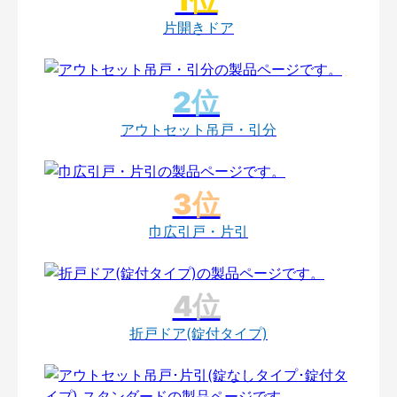
片開きドア
アウトセット吊戸・引分
巾広引戸・片引
折戸ドア(錠付タイプ)