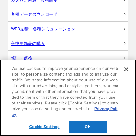
各種データダウンロード
WEB見積・各種シミュレーション
交換用部品の購入
修理・点検
We use cookies to improve your experience on our web
お問い合わせ
site, to personalize content and ads and to analyze our
traffic. We share information about your use of our web
ログイン
site with our advertising and analytics partners, who ma
y combine it with other information that you have provi
ded to them or that they have collected from your use
建築・設計関係者様向けサイト
of their services. Please click [Cookie Settings] to custo
mize your cookie settings on our website.
Privacy Poli
ユーザー登録サービス
cy
Cookie Settings
OK
WEB見積システム