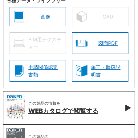
各種データ・ライブラリー
画像
CAD
BIM用テクスチ
図面PDF
ャー
申請関係認定
施工・取扱説
書類
明書
この製品の情報を
WEBカタログで
閲覧する
この製品の