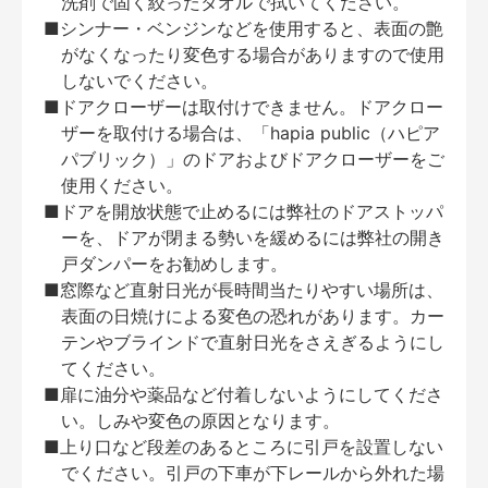
洗剤で固く絞ったタオルで拭いてください。
■シンナー・ベンジンなどを使用すると、表面の艶
がなくなったり変色する場合がありますので使用
しないでください。
■ドアクローザーは取付けできません。ドアクロー
ザーを取付ける場合は、「hapia public（ハピア
パブリック）」のドアおよびドアクローザーをご
使用ください。
■ドアを開放状態で止めるには弊社のドアストッパ
ーを、ドアが閉まる勢いを緩めるには弊社の開き
戸ダンパーをお勧めします。
■窓際など直射日光が長時間当たりやすい場所は、
表面の日焼けによる変色の恐れがあります。カー
テンやブラインドで直射日光をさえぎるようにし
てください。
■扉に油分や薬品など付着しないようにしてくださ
い。しみや変色の原因となります。
■上り口など段差のあるところに引戸を設置しない
でください。引戸の下車が下レールから外れた場