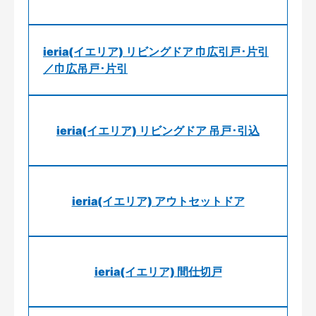
ieria(イエリア) リビングドア 巾広引戸･片引
／巾広吊戸･片引
ieria(イエリア) リビングドア 吊戸･引込
ieria(イエリア) アウトセットドア
ieria(イエリア) 間仕切戸