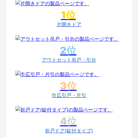
片開きドア
アウトセット吊戸・引分
巾広引戸・片引
折戸ドア(錠付タイプ)