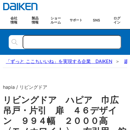
会社
製品
ショー
ログ
SNS
サポート
情報
情報
ルーム
イン
「ずっと ここちいいね」を実現する企業 DAIKEN
建
hapia / リビングドア
リビングドア ハピア 巾広
吊戸・片引 扉 ４６デザイ
ン ９９４幅 ２０００高