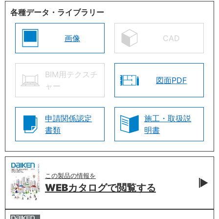
各種データ・ライブラリー
画像
CAD
BIM用テクスチ
図面PDF
ャー
申請関係認定
施工・取扱説
書類
明書
この製品の情報を
WEBカタログで
閲覧する