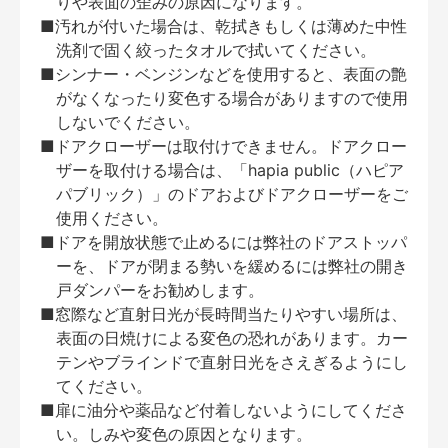
りや表面の歪みの原因になります。
■汚れが付いた場合は、乾拭きもしくは薄めた中性
洗剤で固く絞ったタオルで拭いてください。
■シンナー・ベンジンなどを使用すると、表面の艶
がなくなったり変色する場合がありますので使用
しないでください。
■ドアクローザーは取付けできません。ドアクロー
ザーを取付ける場合は、「hapia public（ハピア
パブリック）」のドアおよびドアクローザーをご
使用ください。
■ドアを開放状態で止めるには弊社のドアストッパ
ーを、ドアが閉まる勢いを緩めるには弊社の開き
戸ダンパーをお勧めします。
■窓際など直射日光が長時間当たりやすい場所は、
表面の日焼けによる変色の恐れがあります。カー
テンやブラインドで直射日光をさえぎるようにし
てください。
■扉に油分や薬品など付着しないようにしてくださ
い。しみや変色の原因となります。