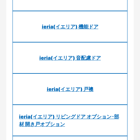
ieria(イエリア) 機能ドア
ieria(イエリア) 音配慮ドア
ieria(イエリア) 戸襖
ieria(イエリア) リビングドア オプション･部
材 開き戸オプション