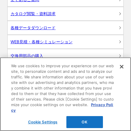
カタログ閲覧・資料請求
各種データダウンロード
WEB見積・各種シミュレーション
交換用部品の購入
We use cookies to improve your experience on our web
修理・点検
site, to personalize content and ads and to analyze our
traffic. We share information about your use of our web
site with our advertising and analytics partners, who ma
お問い合わせ
y combine it with other information that you have provi
ded to them or that they have collected from your use
ログイン
of their services. Please click [Cookie Settings] to custo
mize your cookie settings on our website.
Privacy Poli
建築・設計関係者様向けサイト
cy
Cookie Settings
OK
ユーザー登録サービス