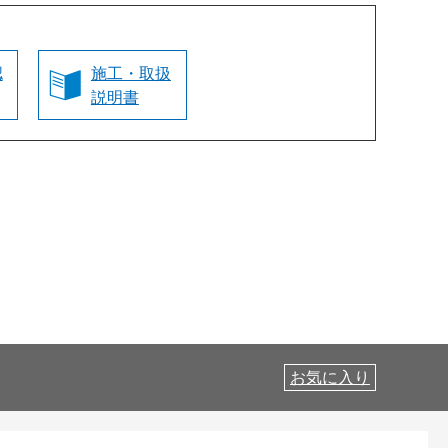
認
施工・取扱
説明書
お気に入り