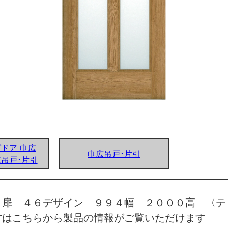
グドア 巾広
巾広吊戸･片引
広吊戸･片引
 扉 ４６デザイン ９９４幅 ２０００高 〈テ
方はこちらから製品の情報がご覧いただけます