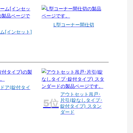
L型コーナー間仕切
ム[インセット]
ドア(錠付タイ
アウトセット吊戸･
片引(錠なしタイプ･
錠付タイプ) スタン
ダード