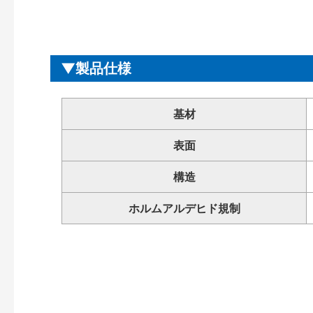
製品仕様
基材
表面
構造
ホルムアルデヒド規制