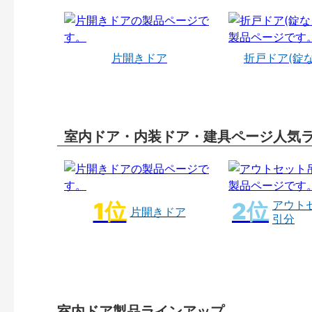
片開きドア
折戸ドア(錠
室内ドア・内装ドア・建具ページ人気
アウト
片開きドア
引分
室内ドア製品ラインアップ