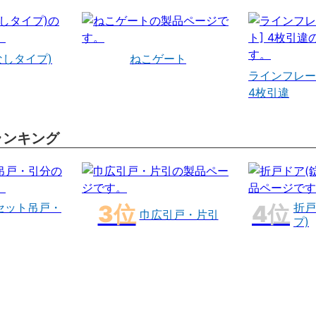
なしタイプ)
ねこゲート
ラインフレー
4枚引違
ランキング
セット吊戸・
折戸
巾広引戸・片引
プ)