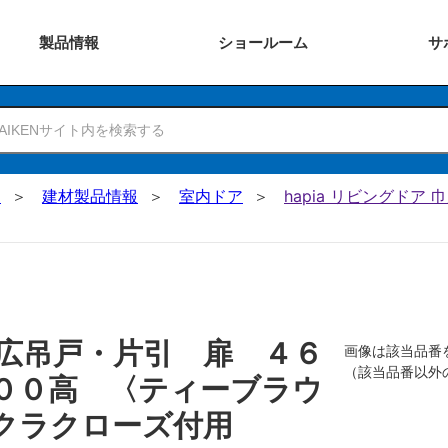
製品
情報
ショー
ルーム
サ
N
建材製品情報
室内ドア
hapia リビングドア
広吊戸・片引 扉 ４６
画像は該当品番
（該当品番以外
００高 〈ティーブラウ
クラクローズ付用