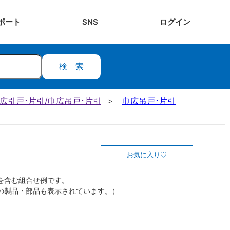
ポート
SNS
ログ
イン
検索
 巾広引戸･片引/巾広吊戸･片引
巾広吊戸･片引
お気に入り
を含む組合せ例です。
の製品・部品も表示されています。）