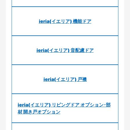
ieria(イエリア) 機能ドア
ieria(イエリア) 音配慮ドア
ieria(イエリア) 戸襖
ieria(イエリア) リビングドア オプション･部
材 開き戸オプション