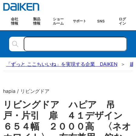
会社
製品
ショー
ログ
SNS
サポート
情報
情報
ルーム
イン
「ずっと ここちいいね」を実現する企業 DAIKEN
建
hapia / リビングドア
リビングドア ハピア 吊
戸・片引 扉 ４１デザイン
６５４幅 ２０００高 〈ネオ