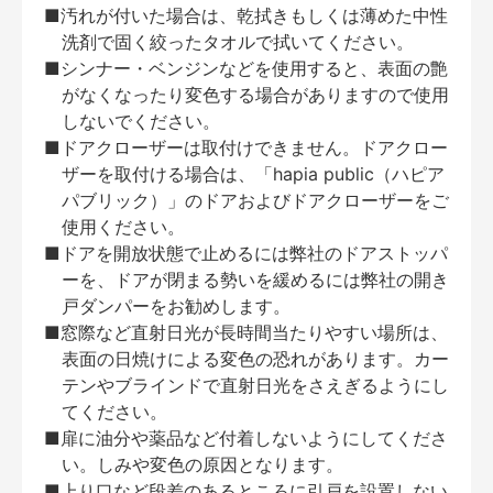
■汚れが付いた場合は、乾拭きもしくは薄めた中性
洗剤で固く絞ったタオルで拭いてください。
■シンナー・ベンジンなどを使用すると、表面の艶
がなくなったり変色する場合がありますので使用
しないでください。
■ドアクローザーは取付けできません。ドアクロー
ザーを取付ける場合は、「hapia public（ハピア
パブリック）」のドアおよびドアクローザーをご
使用ください。
■ドアを開放状態で止めるには弊社のドアストッパ
ーを、ドアが閉まる勢いを緩めるには弊社の開き
戸ダンパーをお勧めします。
■窓際など直射日光が長時間当たりやすい場所は、
表面の日焼けによる変色の恐れがあります。カー
テンやブラインドで直射日光をさえぎるようにし
てください。
■扉に油分や薬品など付着しないようにしてくださ
い。しみや変色の原因となります。
■上り口など段差のあるところに引戸を設置しない