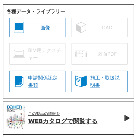
各種データ・ライブラリー
画像
CAD
BIM用テクスチ
図面PDF
ャー
申請関係認定
施工・取扱説
書類
明書
この製品の情報を
WEBカタログで
閲覧する