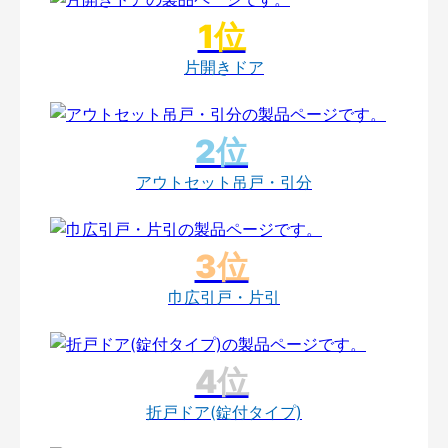
片開きドア
アウトセット吊戸・引分
巾広引戸・片引
折戸ドア(錠付タイプ)