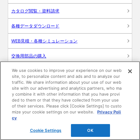
カタログ閲覧・資料請求
各種データダウンロード
WEB見積・各種シミュレーション
交換用部品の購入
We use cookies to improve your experience on our web
修理・点検
site, to personalize content and ads and to analyze our
traffic. We share information about your use of our web
お問い合わせ
site with our advertising and analytics partners, who ma
y combine it with other information that you have provi
ログイン
ded to them or that they have collected from your use
of their services. Please click [Cookie Settings] to custo
mize your cookie settings on our website.
Privacy Poli
建築・設計関係者様向けサイト
cy
ユーザー登録サービス
Cookie Settings
OK