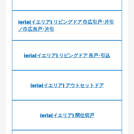
ieria(イエリア) リビングドア 巾広引戸･片引
／巾広吊戸･片引
ieria(イエリア) リビングドア 吊戸･引込
ieria(イエリア) アウトセットドア
ieria(イエリア) 間仕切戸