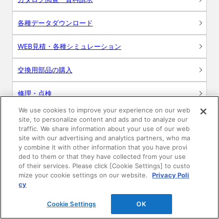
各種データダウンロード
WEB見積・各種シミュレーション
交換用部品の購入
修理・点検
We use cookies to improve your experience on our web
お問い合わせ
site, to personalize content and ads and to analyze our
traffic. We share information about your use of our web
ログイン
site with our advertising and analytics partners, who ma
y combine it with other information that you have provi
ded to them or that they have collected from your use
建築・設計関係者様向けサイト
of their services. Please click [Cookie Settings] to custo
mize your cookie settings on our website.
Privacy Poli
ユーザー登録サービス
cy
Cookie Settings
OK
WEB見積システム