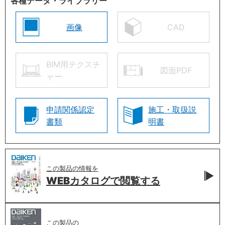
各種データ・ライブラリー
画像
CAD
BIM用テクスチ
図面PDF
ャー
申請関係認定
施工・取扱説
書類
明書
この製品の情報を
WEBカタログで
閲覧する
この製品の