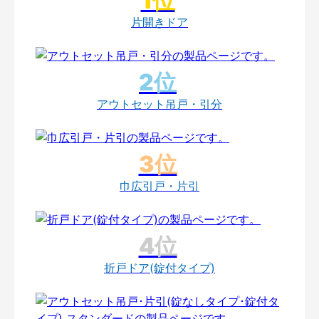
片開きドア
アウトセット吊戸・引分
巾広引戸・片引
折戸ドア(錠付タイプ)