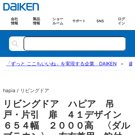
会社
製品
ショー
ログ
SNS
サポート
情報
情報
ルーム
イン
「ずっと ここちいいね」を実現する企業 DAIKEN
建
hapia / リビングドア
リビングドア ハピア 吊
戸・片引 扉 ４１デザイン
６５４幅 ２０００高 〈ダル