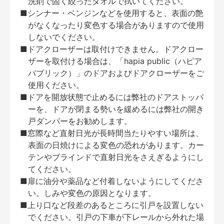
洗剤で固く絞ったタオルで拭いてください。
■シンナー・ベンジンなどを使用すると、表面の艶
がなくなったり変色する場合がありますので使用
しないでください。
■ドアクローザーは取付けできません。ドアクロー
ザーを取付ける場合は、「hapia public（ハピア
パブリック）」のドアおよびドアクローザーをご
使用ください。
■ドアを開放状態で止めるには弊社のドアストッパ
ーを、ドアが閉まる勢いを緩めるには弊社の開き
戸ダンパーをお勧めします。
■窓際など直射日光が長時間当たりやすい場所は、
表面の日焼けによる変色の恐れがあります。カー
テンやブラインドで直射日光をさえぎるようにし
てください。
■扉に油分や薬品など付着しないようにしてくださ
い。しみや変色の原因となります。
■上り口など段差のあるところに引戸を設置しない
でください。引戸の下車が下レールから外れた場