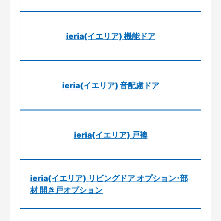
ieria(イエリア) 機能ドア
ieria(イエリア) 音配慮ドア
ieria(イエリア) 戸襖
ieria(イエリア) リビングドア オプション･部
材 開き戸オプション