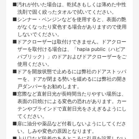
■汚れが付いた場合は、乾拭きもしくは薄めた中性
洗剤で固く絞ったタオルで拭いてください。
■シンナー・ベンジンなどを使用すると、表面の艶
がなくなったり変色する場合がありますので使用
しないでください。
■ドアクローザーは取付けできません。ドアクロー
ザーを取付ける場合は、「hapia public（ハピア
パブリック）」のドアおよびドアクローザーをご
使用ください。
■ドアを開放状態で止めるには弊社のドアストッパ
ーを、ドアが閉まる勢いを緩めるには弊社の開き
戸ダンパーをお勧めします。
■窓際など直射日光が長時間当たりやすい場所は、
表面の日焼けによる変色の恐れがあります。カー
テンやブラインドで直射日光をさえぎるようにし
てください。
■扉に油分や薬品など付着しないようにしてくださ
い。しみや変色の原因となります。
■上り口など段差のあるところに引戸を設置しない