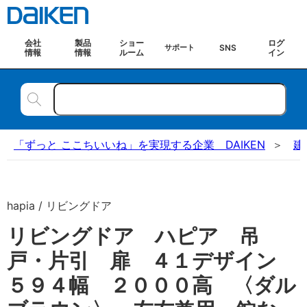
会社
製品
ショー
ログ
SNS
サポート
情報
情報
ルーム
イン
「ずっと ここちいいね」を実現する企業 DAIKEN
建
hapia / リビングドア
リビングドア ハピア 吊
戸・片引 扉 ４１デザイン
５９４幅 ２０００高 〈ダル