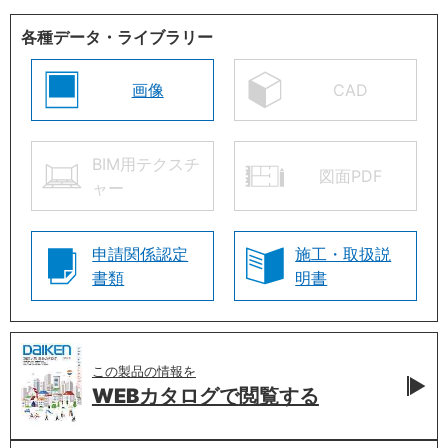
各種データ・ライブラリー
画像
CAD
BIM用テクスチ
図面PDF
ャー
申請関係認定
施工・取扱説
書類
明書
この製品の情報を
WEBカタログで
閲覧する