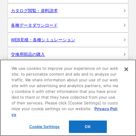
カタログ閲覧・資料請求
各種データダウンロード
WEB見積・各種シミュレーション
交換用部品の購入
We use cookies to improve your experience on our web
修理・点検
site, to personalize content and ads and to analyze our
traffic. We share information about your use of our web
お問い合わせ
site with our advertising and analytics partners, who ma
y combine it with other information that you have provi
ログイン
ded to them or that they have collected from your use
of their services. Please click [Cookie Settings] to custo
mize your cookie settings on our website.
Privacy Poli
建築・設計関係者様向けサイト
cy
ユーザー登録サービス
Cookie Settings
OK