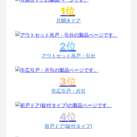
片開きドア
アウトセット吊戸・引分
巾広引戸・片引
折戸ドア(錠付タイプ)