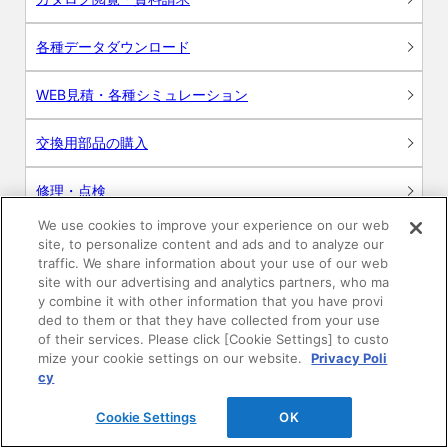
各種データダウンロード
WEB見積・各種シミュレーション
交換用部品の購入
修理・点検
We use cookies to improve your experience on our web
お問い合わせ
site, to personalize content and ads and to analyze our
traffic. We share information about your use of our web
ログイン
site with our advertising and analytics partners, who ma
y combine it with other information that you have provi
ded to them or that they have collected from your use
建築・設計関係者様向けサイト
of their services. Please click [Cookie Settings] to custo
mize your cookie settings on our website.
Privacy Poli
ユーザー登録サービス
cy
Cookie Settings
OK
WEB見積システム