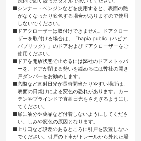
洗剤で固く絞ったタオルで拭いてください。
■シンナー・ベンジンなどを使用すると、表面の艶
がなくなったり変色する場合がありますので使用
しないでください。
■ドアクローザーは取付けできません。ドアクロー
ザーを取付ける場合は、「hapia public（ハピア
パブリック）」のドアおよびドアクローザーをご
使用ください。
■ドアを開放状態で止めるには弊社のドアストッパ
ーを、ドアが閉まる勢いを緩めるには弊社の開き
戸ダンパーをお勧めします。
■窓際など直射日光が長時間当たりやすい場所は、
表面の日焼けによる変色の恐れがあります。カー
テンやブラインドで直射日光をさえぎるようにし
てください。
■扉に油分や薬品など付着しないようにしてくださ
い。しみや変色の原因となります。
■上り口など段差のあるところに引戸を設置しない
でください。引戸の下車が下レールから外れた場