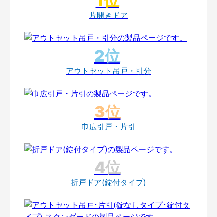
片開きドア
アウトセット吊戸・引分
巾広引戸・片引
折戸ドア(錠付タイプ)