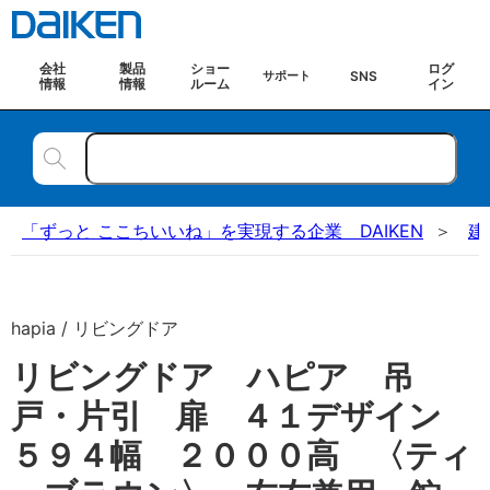
会社
製品
ショー
ログ
SNS
サポート
情報
情報
ルーム
イン
「ずっと ここちいいね」を実現する企業 DAIKEN
建
hapia / リビングドア
リビングドア ハピア 吊
戸・片引 扉 ４１デザイン
５９４幅 ２０００高 〈ティ