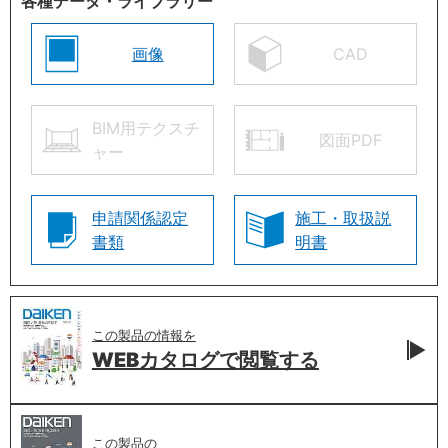
各種データ・ライブラリー
画像
CAD
BIM用テクスチ
図面PDF
ャー
申請関係認定
施工・取扱説
書類
明書
この製品の情報を
WEBカタログで
閲覧する
この製品の