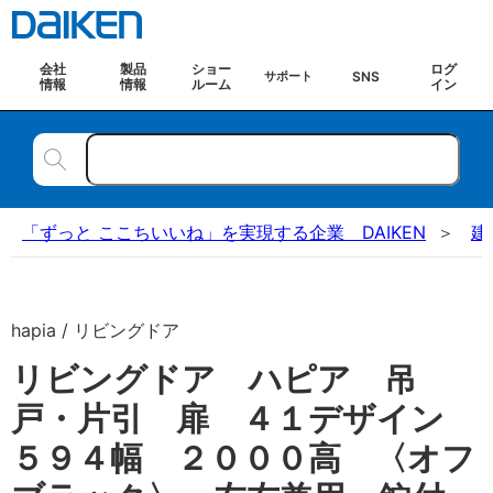
会社
製品
ショー
ログ
SNS
サポート
情報
情報
ルーム
イン
「ずっと ここちいいね」を実現する企業 DAIKEN
建
hapia / リビングドア
リビングドア ハピア 吊
戸・片引 扉 ４１デザイン
５９４幅 ２０００高 〈オフ