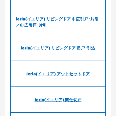
ieria(イエリア) リビングドア 巾広引戸･片引
／巾広吊戸･片引
ieria(イエリア) リビングドア 吊戸･引込
ieria(イエリア) アウトセットドア
ieria(イエリア) 間仕切戸