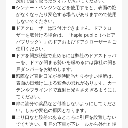
洗剤で固く絞ったタオルで拭いてください。
■シンナー・ベンジンなどを使用すると、表面の艶
がなくなったり変色する場合がありますので使用
しないでください。
■ドアクローザーは取付けできません。ドアクロー
ザーを取付ける場合は、「hapia public（ハピア
パブリック）」のドアおよびドアクローザーをご
使用ください。
■ドアを開放状態で止めるには弊社のドアストッパ
ーを、ドアが閉まる勢いを緩めるには弊社の開き
戸ダンパーをお勧めします。
■窓際など直射日光が長時間当たりやすい場所は、
表面の日焼けによる変色の恐れがあります。カー
テンやブラインドで直射日光をさえぎるようにし
てください。
■扉に油分や薬品など付着しないようにしてくださ
い。しみや変色の原因となります。
■上り口など段差のあるところに引戸を設置しない
でください。引戸の下車が下レールから外れた場