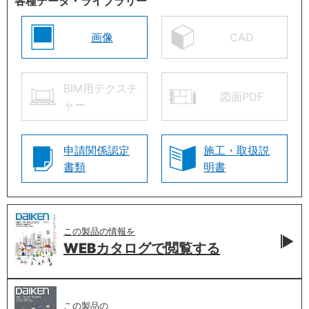
各種データ・ライブラリー
画像
CAD
BIM用テクスチ
図面PDF
ャー
申請関係認定
施工・取扱説
書類
明書
この製品の情報を
WEBカタログで
閲覧する
この製品の