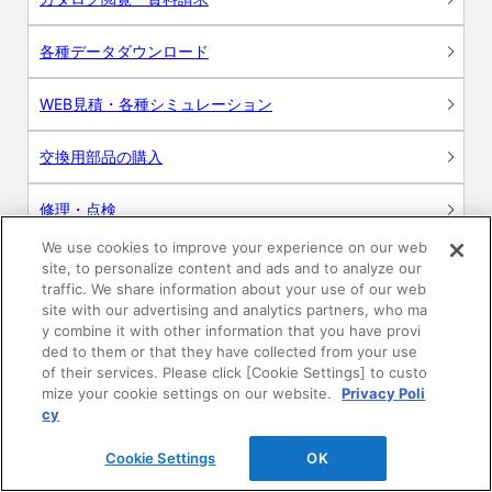
各種データダウンロード
WEB見積・各種シミュレーション
交換用部品の購入
修理・点検
We use cookies to improve your experience on our web
お問い合わせ
site, to personalize content and ads and to analyze our
traffic. We share information about your use of our web
ログイン
site with our advertising and analytics partners, who ma
y combine it with other information that you have provi
ded to them or that they have collected from your use
建築・設計関係者様向けサイト
of their services. Please click [Cookie Settings] to custo
mize your cookie settings on our website.
Privacy Poli
ユーザー登録サービス
cy
Cookie Settings
OK
WEB見積システム