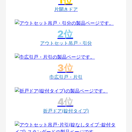
片開きドア
アウトセット吊戸・引分
巾広引戸・片引
折戸ドア(錠付タイプ)