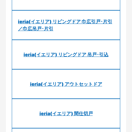
ieria(イエリア) リビングドア 巾広引戸･片引
／巾広吊戸･片引
ieria(イエリア) リビングドア 吊戸･引込
ieria(イエリア) アウトセットドア
ieria(イエリア) 間仕切戸