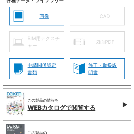
各種データ・ライブラリー
画像
CAD
BIM用テクスチ
図面PDF
ャー
申請関係認定
施工・取扱説
書類
明書
この製品の情報を
WEBカタログで
閲覧する
この製品の