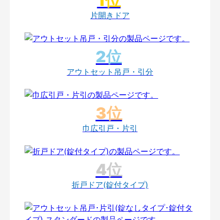
片開きドア
アウトセット吊戸・引分
巾広引戸・片引
折戸ドア(錠付タイプ)