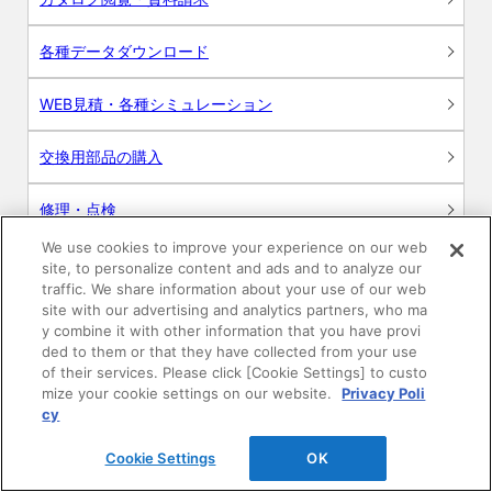
各種データダウンロード
WEB見積・各種シミュレーション
交換用部品の購入
修理・点検
We use cookies to improve your experience on our web
お問い合わせ
site, to personalize content and ads and to analyze our
traffic. We share information about your use of our web
ログイン
site with our advertising and analytics partners, who ma
y combine it with other information that you have provi
ded to them or that they have collected from your use
建築・設計関係者様向けサイト
of their services. Please click [Cookie Settings] to custo
mize your cookie settings on our website.
Privacy Poli
ユーザー登録サービス
cy
Cookie Settings
OK
WEB見積システム