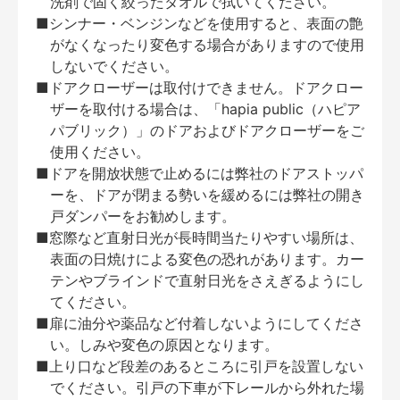
洗剤で固く絞ったタオルで拭いてください。
■シンナー・ベンジンなどを使用すると、表面の艶
がなくなったり変色する場合がありますので使用
しないでください。
■ドアクローザーは取付けできません。ドアクロー
ザーを取付ける場合は、「hapia public（ハピア
パブリック）」のドアおよびドアクローザーをご
使用ください。
■ドアを開放状態で止めるには弊社のドアストッパ
ーを、ドアが閉まる勢いを緩めるには弊社の開き
戸ダンパーをお勧めします。
■窓際など直射日光が長時間当たりやすい場所は、
表面の日焼けによる変色の恐れがあります。カー
テンやブラインドで直射日光をさえぎるようにし
てください。
■扉に油分や薬品など付着しないようにしてくださ
い。しみや変色の原因となります。
■上り口など段差のあるところに引戸を設置しない
でください。引戸の下車が下レールから外れた場