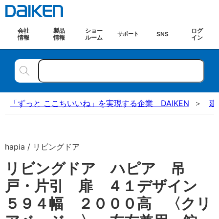
会社
製品
ショー
ログ
SNS
サポート
情報
情報
ルーム
イン
「ずっと ここちいいね」を実現する企業 DAIKEN
建
hapia / リビングドア
リビングドア ハピア 吊
戸・片引 扉 ４１デザイン
５９４幅 ２０００高 〈クリ