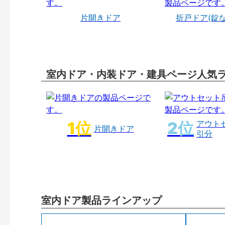
片開きドア
折戸ドア(錠
室内ドア・内装ドア・建具ページ人気
アウト
片開きドア
引分
室内ドア製品ラインアップ