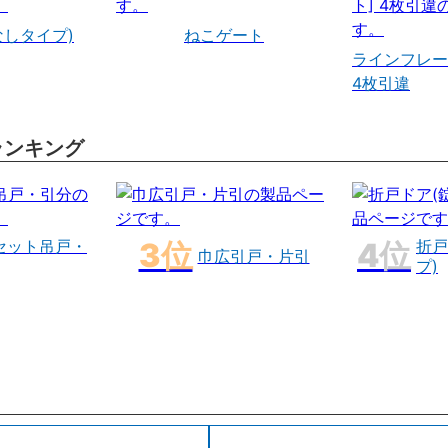
なしタイプ)
ねこゲート
ラインフレー
4枚引違
ランキング
セット吊戸・
折戸
巾広引戸・片引
プ)