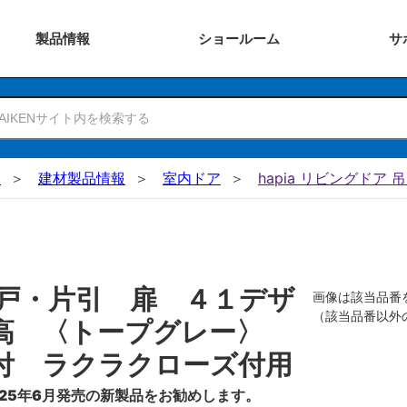
製品
情報
ショー
ルーム
サ
N
建材製品情報
室内ドア
hapia リビングドア 
戸・片引 扉 ４１デザ
画像は該当品番
（該当品番以外
０高 〈トープグレー〉
付 ラクラクローズ付用
25年6月発売の新製品をお勧めします。