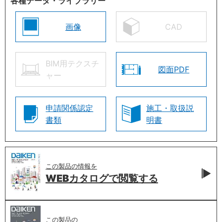
各種データ・ライブラリー
画像
CAD
BIM用テクスチ
図面PDF
ャー
申請関係認定
施工・取扱説
書類
明書
この製品の情報を
WEBカタログで
閲覧する
この製品の