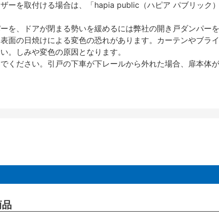
を取付ける場合は、「hapia public（ハピア パブリ
パーを、ドアが閉まる勢いを緩めるには弊社の開き戸ダンパー
、表面の日焼けによる変色の恐れがあります。カーテンやブラ
さい。しみや変色の原因となります。
いでください。引戸の下車が下レールから外れた場合、扉本体
商品