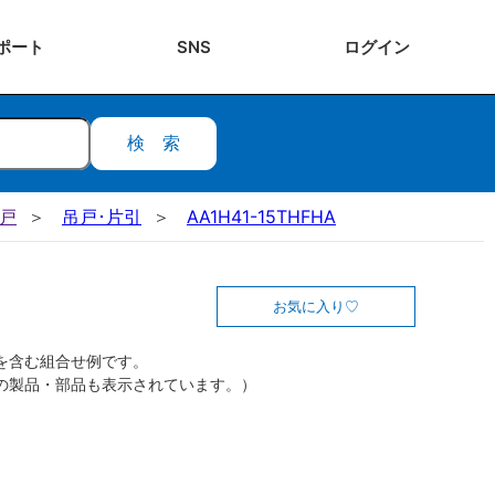
ポート
SNS
ログ
イン
検索
吊戸
吊戸･片引
AA1H41-15THFHA
お気に入り
を含む組合せ例です。
の製品・部品も表示されています。）