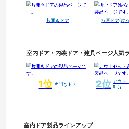
片開きドア
折戸ドア(錠
室内ドア・内装ドア・建具ページ人気
アウト
片開きドア
引分
室内ドア製品ラインアップ