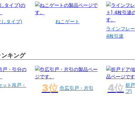
なしタイプ)
ねこゲート
ラインフレー
4枚引違
ランキング
セット吊戸・
折戸
巾広引戸・片引
プ)