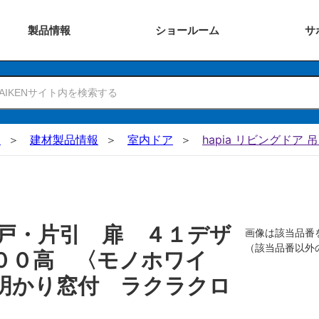
製品
情報
ショー
ルーム
サ
N
建材製品情報
室内ドア
hapia リビングドア 
戸・片引 扉 ４１デザ
画像は該当品番
（該当品番以外
００高 〈モノホワイ
明かり窓付 ラクラクロ