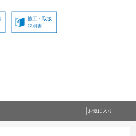
認
施工・取扱
説明書
お気に入り