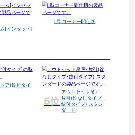
L型コーナー間仕切
ム[インセット]
ドア(錠付タイ
アウトセット吊戸･
片引(錠なしタイプ･
錠付タイプ) スタン
ダード