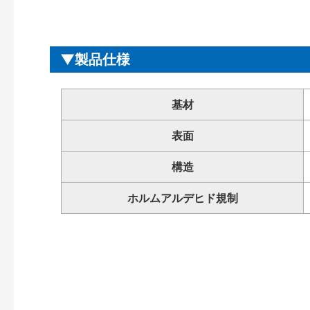
製品仕様
基材
表面
構造
ホルムアルデヒド規制